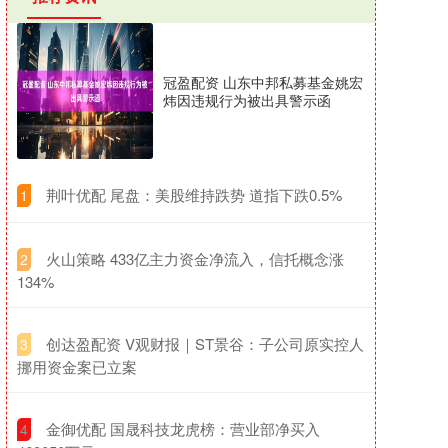
冠盈配资 山东中邦私募基金姚宏
炜因违规行为被出具警示函
​荆叶优配 尾盘：美股维持跌势 道指下跌0.5%
1
​火山策略 433亿主力资金净流入，信托概念涨
2
134%
​创达盈配资 V观财报｜ST景谷：子公司原实控人
3
挪用资金案已立案
​金御优配 国晟科技龙虎榜：营业部净买入
4