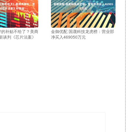
说好的补贴不给了？美商
金御优配 国晟科技龙虎榜：营业部
新谈判《芯片法案》
净买入469050万元