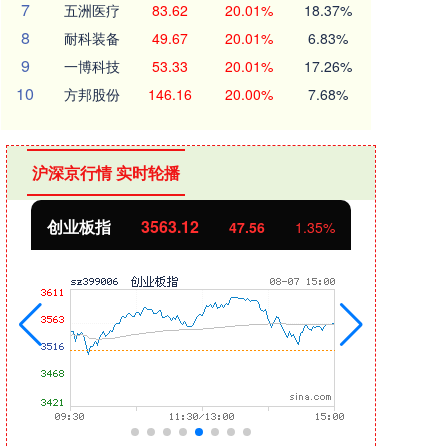
7
五洲医疗
83.62
20.01%
18.37%
8
耐科装备
49.67
20.01%
6.83%
9
一博科技
53.33
20.01%
17.26%
10
方邦股份
146.16
20.00%
7.68%
沪深京行情 实时轮播
创业板指
3563.12
基金
47.56
1.35%