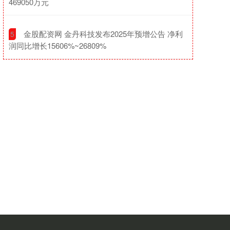
469050万元
​金股配资网 金丹科技发布2025年预增公告 净利
5
润同比增长15606%~26809%