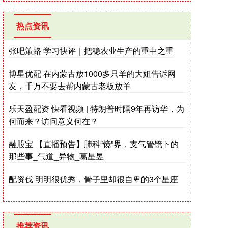
热点资讯
张吧策路 学习快评｜把稳农业生产的重中之重
博星优配 在内蒙古放1000多只羊的大姐告诉网
友，千万不要去帮内蒙古老板放羊
乐天盈配资 快看视频 | 特朗普时隔9年再访华，为
何而来？访问意义何在？
融股宝 【直播预告】肺科“镜”界，支气管镜下的
那些事_气道_异物_葛星昱
配资伐 明明很优秀，骨子里却很自卑的3个星座
推荐资讯