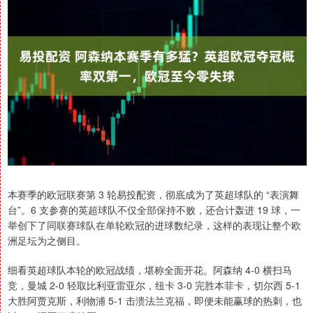
本赛季的欧冠联赛第 3 轮易投配资，彻底成为了英超球队的 “表演舞
台”。6 支参赛的英超球队不仅全部保持不败，还合计轰进 19 球，一
举创下了同联赛球队在单轮欧冠的进球数纪录，这样的表现让整个欧
洲足坛为之侧目。
细看英超球队本轮的欧冠战绩，堪称全面开花。阿森纳 4-0 横扫马
竞，曼城 2-0 轻取比利亚雷亚尔，纽卡 3-0 完胜本菲卡，切尔西 5-1
大胜阿贾克斯，利物浦 5-1 击溃法兰克福，即便未能赢球的热刺，也