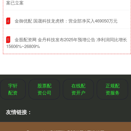
案已立案
​金御优配 国晟科技龙虎榜：营业部净买入469050万元
4
​金股配资网 金丹科技发布2025年预增公告 净利润同比增长
5
15606%~26809%
宇轩
股票配
在线配
正规配
配资
资公司
资开户
资服务
友情链接：