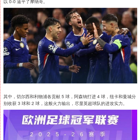
以 0-0 逼平了摩纳哥。
其中，切尔西和利物浦各贡献 5 球，阿森纳打进 4 球，纽卡和曼城分
别收获 3 球和 2 球，这般火力输出，尽显英超球队的进攻实力。