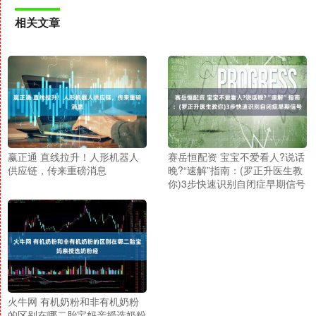
相关文章
赢正通 直线拉升！人形机器人
赛岳恒配资 宝宝不爱看人?说话
供应链，传来重磅消息
晚?“速解”指南：(罗正升医生教
你)3步快速识别自闭症早期信号
火牛网 有机奶粉和非有机奶粉
的区别在哪二胎宝妈亲授选奶粉