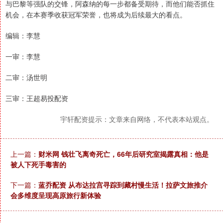
与巴黎等强队的交锋，阿森纳的每一步都备受期待，而他们能否抓住
机会，在本赛季收获冠军荣誉，也将成为后续最大的看点。
编辑：李慧
一审：李慧
二审：汤世明
三审：王超易投配资
宇轩配资提示：文章来自网络，不代表本站观点。
上一篇：
财米网 钱壮飞离奇死亡，66年后研究室揭露真相：他是
被人下死手毒害的
下一篇：
蓝乔配资 从布达拉宫寻踪到藏村慢生活！拉萨文旅推介
会多维度呈现高原旅行新体验