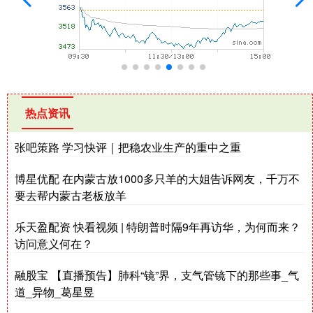
热点资讯
张吧策路 学习快评｜把稳农业生产的重中之重
博星优配 在内蒙古放1000多只羊的大姐告诉网友，千万不
要去帮内蒙古老板放羊
乐天盈配资 快看视频 | 特朗普时隔9年再访华，为何而来？
访问意义何在？
融股宝 【直播预告】肺科“镜”界，支气管镜下的那些事_气
道_异物_葛星昱