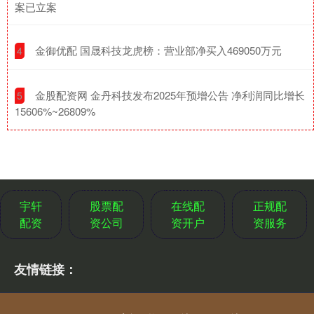
案已立案
​金御优配 国晟科技龙虎榜：营业部净买入469050万元
4
​金股配资网 金丹科技发布2025年预增公告 净利润同比增长
5
15606%~26809%
宇轩
股票配
在线配
正规配
配资
资公司
资开户
资服务
友情链接：