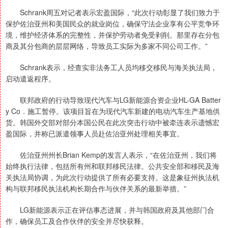
Schrank周五对记者表示宏盈国际，“此次行动彰显了我们致力于
保护佐治亚州和美国民众的就业岗位，确保守法企业享有公平竞争环
境，维护经济体系的完整性，并保护劳动者免受剥削。那里存在分包
商及其分包商的层层网络，导致员工实际为多家不同公司工作。”
Schrank表示，经查实非法务工人员均移交移民与海关执法局，
启动遣返程序。
联邦政府的行动导致现代汽车与LG新能源合资企业HL-GA Batter
y Co．施工暂停。该项目旨在为现代汽车新建的电动汽车生产基地供
货。韩国外交部对部分本国公民在此次突击行动中被牵连表示遗憾宏
盈国际，并称已派遣领事人员赴佐治亚州处理相关事宜。
佐治亚州州长Brian Kemp的发言人表示，“在佐治亚州，我们将
始终执行法律，包括所有州和联邦移民法律。公共安全部和移民及海
关执法局协调，为此次行动提供了所有必要支持。这是象征州执法机
构与联邦移民执法机构长期合作与伙伴关系的最新举措。”
LG新能源表示正在评估事态进展，并与韩国政府及其他部门合
作，确保员工及合作伙伴的安全并尽快获释。