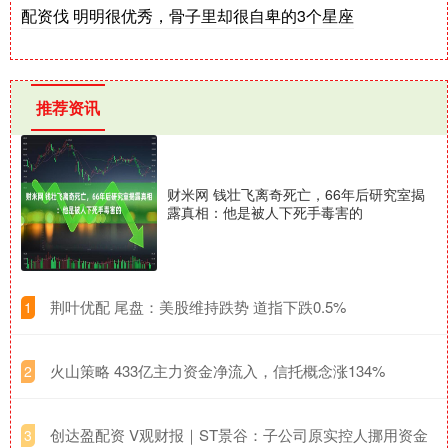
配资伐 明明很优秀，骨子里却很自卑的3个星座
推荐资讯
财米网 钱壮飞离奇死亡，66年后研究室揭
露真相：他是被人下死手毒害的
​荆叶优配 尾盘：美股维持跌势 道指下跌0.5%
1
​火山策略 433亿主力资金净流入，信托概念涨134%
2
​创达盈配资 V观财报｜ST景谷：子公司原实控人挪用资金
3