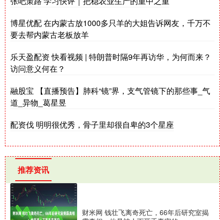
张吧策路 学习快评｜把稳农业生产的重中之重
博星优配 在内蒙古放1000多只羊的大姐告诉网友，千万不
要去帮内蒙古老板放羊
乐天盈配资 快看视频 | 特朗普时隔9年再访华，为何而来？
访问意义何在？
融股宝 【直播预告】肺科“镜”界，支气管镜下的那些事_气
道_异物_葛星昱
配资伐 明明很优秀，骨子里却很自卑的3个星座
推荐资讯
财米网 钱壮飞离奇死亡，66年后研究室揭