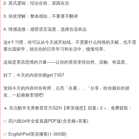
2. 英式逻辑：结论在前，原因在后
3. 块状理解：整体感知，不要逐字翻译
4. 情感连接：感受语言温度，选择合适表达
这4个习惯，你可以从今天就开始练。不需要什么特殊的天赋，也不需
要出国留学，就在你的日常学习和生活中，慢慢培养。
这就是英语思维的力量——让你的英语变得自然、流畅、有温度。
好了，今天的内容你都get了吗?
觉得今天的内容对你有用，点亮「在看」，「分享」给你最好的朋
友，一起偷偷变强吧!
🔹 关注酷学无界教育官方GZH【希芙领思】回复< 2 >，免费获取：
✅ 四六级24年全套真题PDF版(含音频+答案)
✅ EnglishPod英语播客(1-365期)