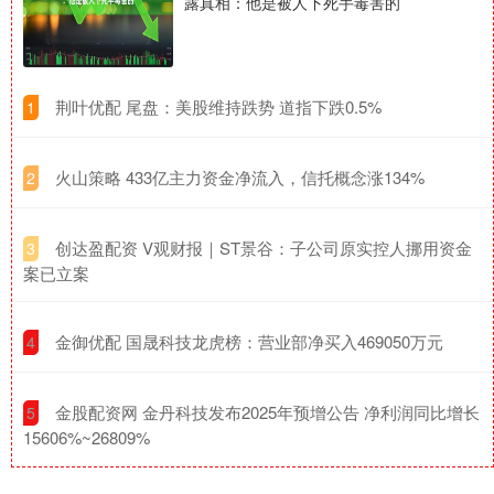
露真相：他是被人下死手毒害的
​荆叶优配 尾盘：美股维持跌势 道指下跌0.5%
1
​火山策略 433亿主力资金净流入，信托概念涨134%
2
​创达盈配资 V观财报｜ST景谷：子公司原实控人挪用资金
3
案已立案
​金御优配 国晟科技龙虎榜：营业部净买入469050万元
4
​金股配资网 金丹科技发布2025年预增公告 净利润同比增长
5
15606%~26809%