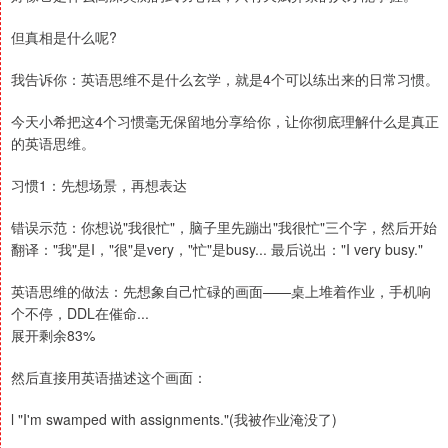
但真相是什么呢?
我告诉你：英语思维不是什么玄学，就是4个可以练出来的日常习惯。
今天小希把这4个习惯毫无保留地分享给你，让你彻底理解什么是真正
的英语思维。
习惯1：先想场景，再想表达
错误示范：你想说"我很忙"，脑子里先蹦出"我很忙"三个字，然后开始
翻译："我"是I，"很"是very，"忙"是busy... 最后说出："I very busy."
英语思维的做法：先想象自己忙碌的画面——桌上堆着作业，手机响
个不停，DDL在催命...
展开剩余83%
然后直接用英语描述这个画面：
l "I'm swamped with assignments."(我被作业淹没了)