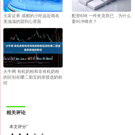
元富证券 成都的小吃远近闻名
配资658 一件夹克而已，为什么
美滋滋的甜到心里面
要叫冲锋衣？
火牛网 有机奶粉和非有机奶粉
的区别在哪二胎宝妈亲授选奶粉
经
相关评论
本文评分
*