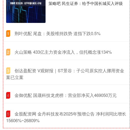
策略吧 民生证券：给予中国长城买入评级
​荆叶优配 尾盘：美股维持跌势 道指下跌0.5%
1
​火山策略 433亿主力资金净流入，信托概念涨134%
2
​创达盈配资 V观财报｜ST景谷：子公司原实控人挪用资金
3
案已立案
​金御优配 国晟科技龙虎榜：营业部净买入469050万元
4
​金股配资网 金丹科技发布2025年预增公告 净利润同比增长
5
15606%~26809%