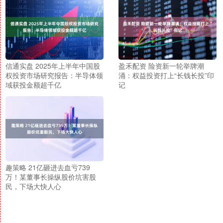
信通实盘 2025年上半年中国股
盈禾配资 险资新一轮举牌潮
权投资市场研究报告：半导体领
涌：权益投资打上“长钱长投”印
域获投金额超千亿
记
趣策略 21亿砸进去血亏739
万！某董事长操纵股价坑害股
民，下场大快人心