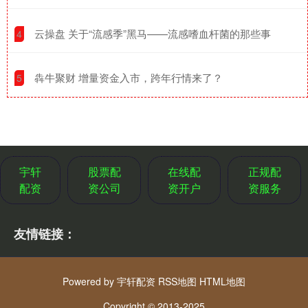
​云操盘 关于“流感季”黑马——流感嗜血杆菌的那些事
4
​犇牛聚财 增量资金入市，跨年行情来了？
5
宇轩
股票配
在线配
正规配
配资
资公司
资开户
资服务
友情链接：
Powered by
宇轩配资
RSS地图
HTML地图
Copyright
© 2013-2025