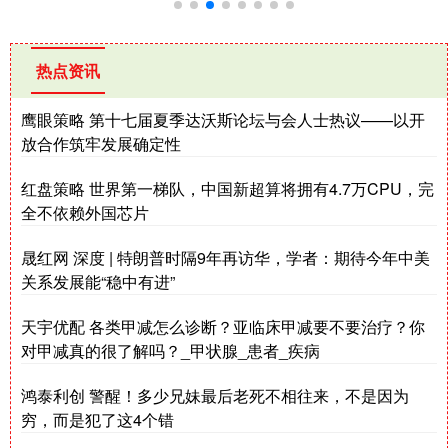
热点资讯
鹰眼策略 第十七届夏季达沃斯论坛与会人士热议——以开
放合作筑牢发展确定性
红盘策略 世界第一梯队，中国新超算将拥有4.7万CPU，完
全不依赖外国芯片
晟红网 深度 | 特朗普时隔9年再访华，学者：期待今年中美
关系发展能“稳中有进”
天宇优配 各类甲减怎么诊断？亚临床甲减要不要治疗？你
对甲减真的很了解吗？_甲状腺_患者_疾病
鸿泰利创 警醒！多少兄妹最后老死不相往来，不是因为
穷，而是犯了这4个错