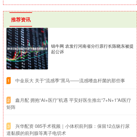
推荐资讯
锦牛网 农发行河南省分行原行长陈晓东被提
起公诉
​中金辰大 关于“流感季”黑马——流感嗜血杆菌的那些事
1
​鑫月配 拥抱“AI+医疗”机遇 平安好医生推出“7+N+1”AI医疗
2
矩阵
​兴华配资 085手术视频｜小体积前列腺：保留12点纵行尿
3
道黏膜的前列腺等离子电切术