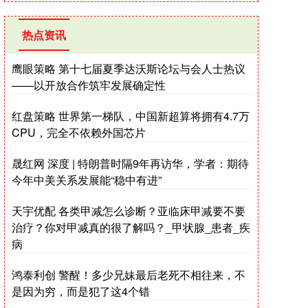
热点资讯
鹰眼策略 第十七届夏季达沃斯论坛与会人士热议
——以开放合作筑牢发展确定性
红盘策略 世界第一梯队，中国新超算将拥有4.7万
CPU，完全不依赖外国芯片
晟红网 深度 | 特朗普时隔9年再访华，学者：期待
今年中美关系发展能“稳中有进”
天宇优配 各类甲减怎么诊断？亚临床甲减要不要
治疗？你对甲减真的很了解吗？_甲状腺_患者_疾
病
鸿泰利创 警醒！多少兄妹最后老死不相往来，不
是因为穷，而是犯了这4个错