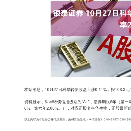
深证成指
14311.01
39.68
1.02%
200.89
本站消息，10月27日科华转债收盘上涨0.11%，报108.3元/
资料显示，科华转债信用级别为“A+”，债券期限6年（第一年0.3
0%、第六年2.00%。），对应正股名科华生物，正股最新价为
以上内容为本站据公开信息整理，由AI算法生成（网信算备3101043457103012