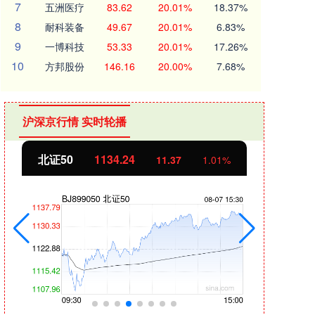
7
五洲医疗
83.62
20.01%
18.37%
8
耐科装备
49.67
20.01%
6.83%
9
一博科技
53.33
20.01%
17.26%
10
方邦股份
146.16
20.00%
7.68%
沪深京行情 实时轮播
北证50
1134.24
创业
11.37
1.01%