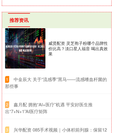
推荐资讯
威贤配资 灵芝孢子粉哪个品牌性
价比高？淡口星人福音 喝出真效
果
​中金辰大 关于“流感季”黑马——流感嗜血杆菌的
1
那些事
​鑫月配 拥抱“AI+医疗”机遇 平安好医生推
2
出“7+N+1”AI医疗矩阵
​兴华配资 085手术视频｜小体积前列腺：保留12
3