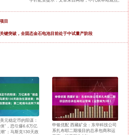
项目
现关键突破，全固态金石电池目前处于中试量产阶段
 美元稳定币的阳谋：
申银优配 西藏矿业：东华科技公司
侠”，恐引爆6.6万亿
系扎布耶二期项目的总承包商和运
潮”；马斯克130天政