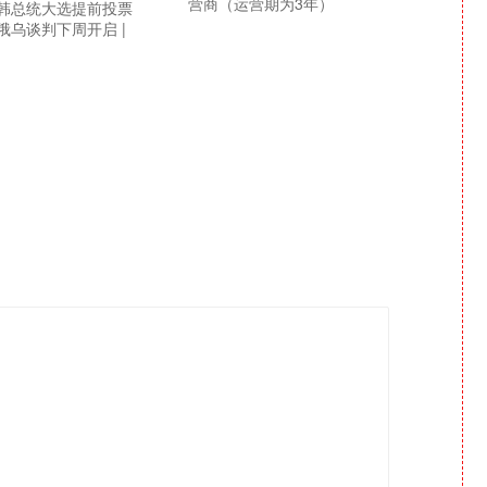
营商（运营期为3年）
韩总统大选提前投票
俄乌谈判下周开启 |