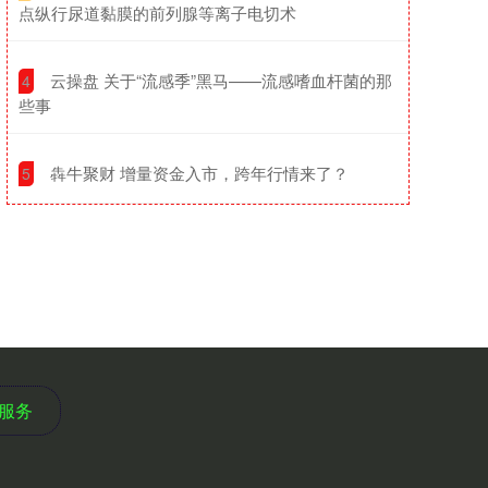
点纵行尿道黏膜的前列腺等离子电切术
​云操盘 关于“流感季”黑马——流感嗜血杆菌的那
4
些事
​犇牛聚财 增量资金入市，跨年行情来了？
5
服务