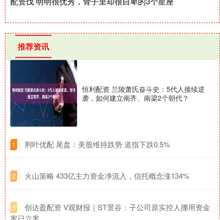
配资伐 明明很优秀，骨子里却很自卑的3个星座
推荐资讯
恒利配资 兰陵萧氏奋斗史：5代人接续逆
袭，如何建立南齐、南梁2个朝代？
​荆叶优配 尾盘：美股维持跌势 道指下跌0.5%
1
​火山策略 433亿主力资金净流入，信托概念涨134%
2
​创达盈配资 V观财报｜ST景谷：子公司原实控人挪用资金
3
案已立案