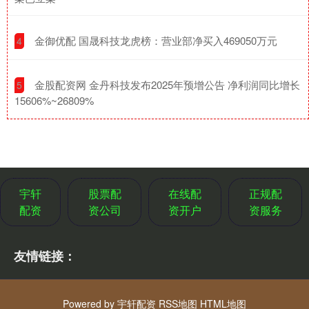
​金御优配 国晟科技龙虎榜：营业部净买入469050万元
4
​金股配资网 金丹科技发布2025年预增公告 净利润同比增长
5
15606%~26809%
宇轩
股票配
在线配
正规配
配资
资公司
资开户
资服务
友情链接：
Powered by
宇轩配资
RSS地图
HTML地图