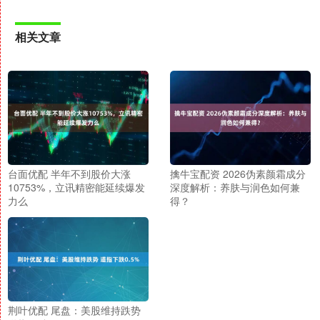
相关文章
台面优配 半年不到股价大涨
擒牛宝配资 2026伪素颜霜成分
10753%，立讯精密能延续爆发
深度解析：养肤与润色如何兼
力么
得？
荆叶优配 尾盘：美股维持跌势