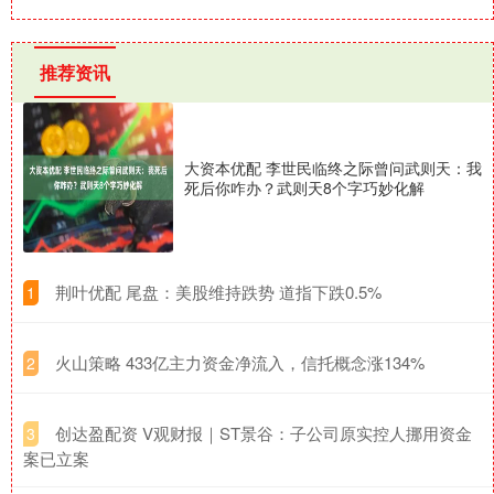
推荐资讯
大资本优配 李世民临终之际曾问武则天：我
死后你咋办？武则天8个字巧妙化解
​荆叶优配 尾盘：美股维持跌势 道指下跌0.5%
1
​火山策略 433亿主力资金净流入，信托概念涨134%
2
​创达盈配资 V观财报｜ST景谷：子公司原实控人挪用资金
3
案已立案