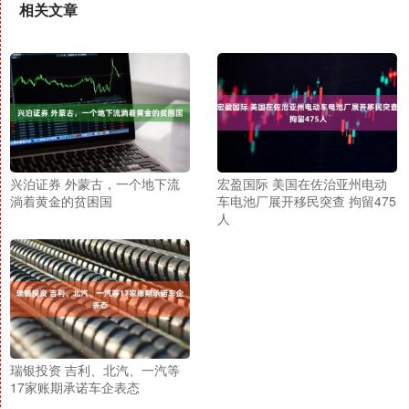
相关文章
兴泊证券 外蒙古，一个地下流
宏盈国际 美国在佐治亚州电动
淌着黄金的贫困国
车电池厂展开移民突查 拘留475
人
瑞银投资 吉利、北汽、一汽等
17家账期承诺车企表态