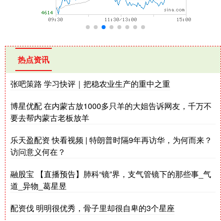
热点资讯
张吧策路 学习快评｜把稳农业生产的重中之重
博星优配 在内蒙古放1000多只羊的大姐告诉网友，千万不
要去帮内蒙古老板放羊
乐天盈配资 快看视频 | 特朗普时隔9年再访华，为何而来？
访问意义何在？
融股宝 【直播预告】肺科“镜”界，支气管镜下的那些事_气
道_异物_葛星昱
配资伐 明明很优秀，骨子里却很自卑的3个星座