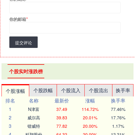
你的邮箱
*
提交评论
个股实时涨跌榜
个股跌幅
个股流入
个股流出
换手率
个股涨幅
排名
名称
最新价
涨幅
换手率
1
N津富
37.49
114.72%
77.46%
2
威尔高
39.83
20.01%
17.76%
3
锴威特
77.82
20.00%
1.17%
4
科翔股份
64.32
20.00%
12.21%