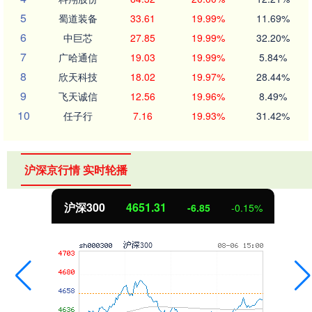
5
蜀道装备
33.61
19.99%
11.69%
6
中巨芯
27.85
19.99%
32.20%
7
广哈通信
19.03
19.99%
5.84%
8
欣天科技
18.02
19.97%
28.44%
9
飞天诚信
12.56
19.96%
8.49%
10
任子行
7.16
19.93%
31.42%
沪深京行情 实时轮播
1.31
北证50
112
-6.85
-0.15%