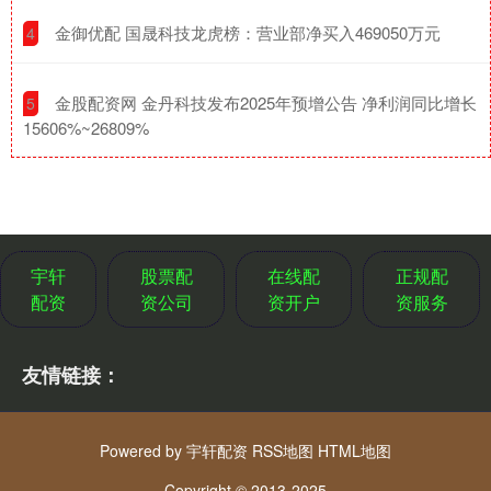
​金御优配 国晟科技龙虎榜：营业部净买入469050万元
4
​金股配资网 金丹科技发布2025年预增公告 净利润同比增长
5
15606%~26809%
宇轩
股票配
在线配
正规配
配资
资公司
资开户
资服务
友情链接：
Powered by
宇轩配资
RSS地图
HTML地图
Copyright
© 2013-2025