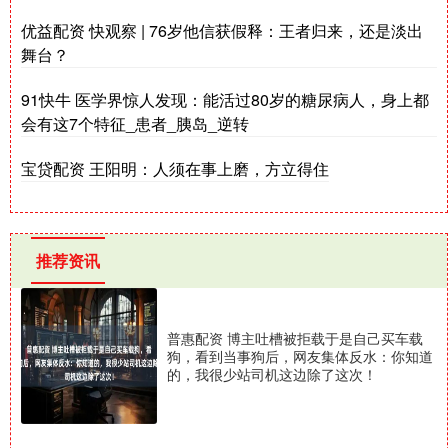
优益配资 快观察 | 76岁他信获假释：王者归来，还是淡出
舞台？
91快牛 医学界惊人发现：能活过80岁的糖尿病人，身上都
会有这7个特征_患者_胰岛_逆转
宝贷配资 王阳明：人须在事上磨，方立得住
推荐资讯
普惠配资 博主吐槽被拒载于是自己买车载
狗，看到当事狗后，网友集体反水：你知道
的，我很少站司机这边除了这次！