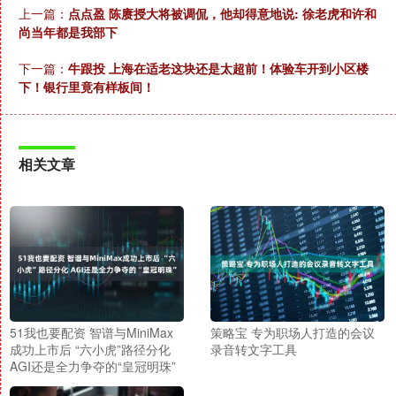
上一篇：
点点盈 陈赓授大将被调侃，他却得意地说: 徐老虎和许和
尚当年都是我部下
下一篇：
牛跟投 上海在适老这块还是太超前！体验车开到小区楼
下！银行里竟有样板间！
相关文章
51我也要配资 智谱与MiniMax
策略宝 专为职场人打造的会议
成功上市后 “六小虎”路径分化
录音转文字工具
AGI还是全力争夺的“皇冠明珠”