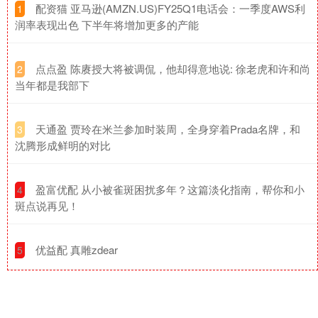
​配资猫 亚马逊(AMZN.US)FY25Q1电话会：一季度AWS利
1
润率表现出色 下半年将增加更多的产能
​点点盈 陈赓授大将被调侃，他却得意地说: 徐老虎和许和尚
2
当年都是我部下
​天通盈 贾玲在米兰参加时装周，全身穿着Prada名牌，和
3
沈腾形成鲜明的对比
​盈富优配 从小被雀斑困扰多年？这篇淡化指南，帮你和小
4
斑点说再见！
​优益配 真雕zdear
5