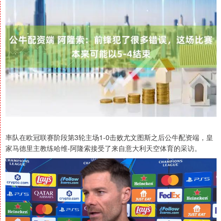
率队在欧冠联赛阶段第3轮主场1-0击败尤文图斯之后公牛配资端，皇
家马德里主教练哈维-阿隆索接受了来自意大利天空体育的采访。