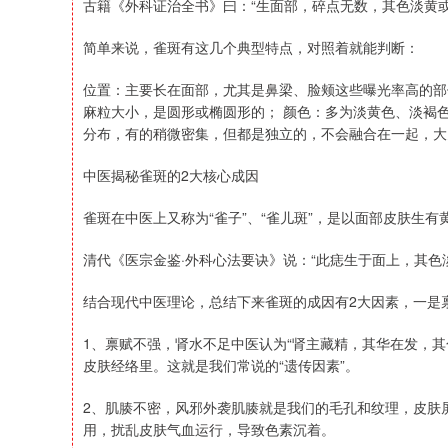
古籍《外科证治全书》曰：“生面部，碎点无数，其色淡黄或
简单来说，雀斑有这几个典型特点，对照着就能判断：
位置：主要长在面部，尤其是鼻梁、脸颊这些曝光率高的部
麻粒大小，是圆形或椭圆形的； 颜色：多为淡黄色、淡褐
分布，有的稍微密集，但都是独立的，不会融合在一起，大
中医揭秘雀斑的2大核心成因
雀斑在中医上又称为“雀子”、“雀儿斑”，是以面部皮肤生
清代《医宗金鉴·外科心法要诀》说：“此痣生于面上，其色
结合现代中医理论，总结下来雀斑的成因有2大因素，一是
1、禀赋不强，肾水不足中医认为“肾主藏精，其华在发，
皮肤经络里。这就是我们常说的“遗传因素”。
2、肌腠不密，风邪外袭肌腠就是我们的毛孔和纹理，皮肤
用，扰乱皮肤气血运行，导致色素沉着。