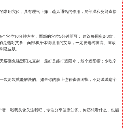
的常用穴位，具有理气止痛，疏风通窍的作用，局部温和灸能直接
个穴位10分钟左右，面部的穴位5分钟即可； 建议每周灸2-3次，
要的是选对艾条！面部和身体调理用的艾条，一定要选纯度高、陈放
刺激皮肤。
天要避免强烈阳光直射，最好是能打遮阳伞，戴个遮阳帽；少吃辛
一次两次就能解决的。如果你的脸上也有雀斑困扰，不妨试试这个
个赞，戳我头像关注我吧，专注分享健康知识，你还想看什么，也能