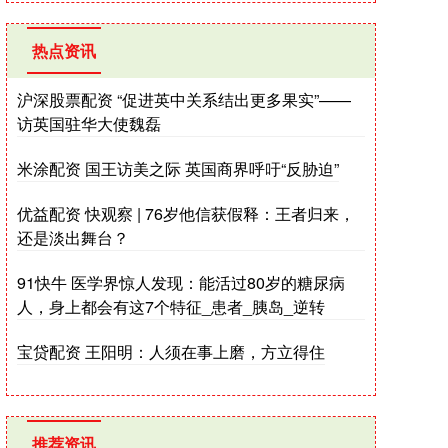
热点资讯
沪深股票配资 “促进英中关系结出更多果实”——
访英国驻华大使魏磊
米涂配资 国王访美之际 英国商界呼吁“反胁迫”
优益配资 快观察 | 76岁他信获假释：王者归来，
还是淡出舞台？
91快牛 医学界惊人发现：能活过80岁的糖尿病
人，身上都会有这7个特征_患者_胰岛_逆转
宝贷配资 王阳明：人须在事上磨，方立得住
推荐资讯