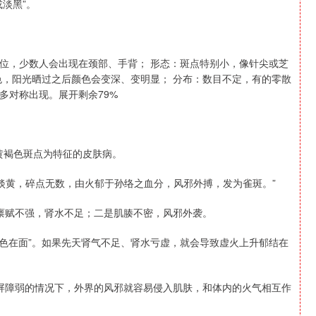
淡黑”。
位，少数人会出现在颈部、手背； 形态：斑点特别小，像针尖或芝
色，阳光晒过之后颜色会变深、变明显； 分布：数目不定，有的零散
多对称出现。展开剩余79%
有黄褐色斑点为特征的皮肤病。
淡黄，碎点无数，由火郁于孙络之血分，风邪外搏，发为雀斑。”
禀赋不强，肾水不足；二是肌腠不密，风邪外袭。
其色在面”。如果先天肾气不足、肾水亏虚，就会导致虚火上升郁结在
屏障弱的情况下，外界的风邪就容易侵入肌肤，和体内的火气相互作