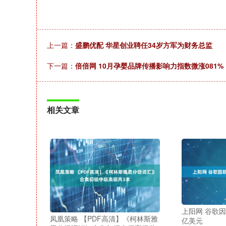
上一篇：
盛鹏优配 华星创业聘任34岁方军为财务总监
下一篇：
倍倍网 10月孕婴品牌传播影响力指数微涨081%
相关文章
上阳网 谷歌因
凤凰策略 【PDF高清】《柯林斯雅
亿美元