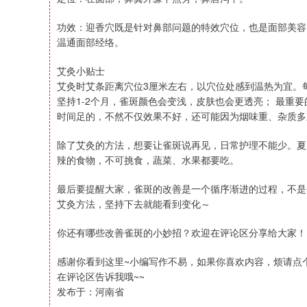
功效：迎香穴既是针对鼻部问题的特效穴位，也是面部美容
温通面部经络。
艾灸小贴士
艾灸时艾条距离穴位3厘米左右，以穴位处感到温热为宜。每
坚持1-2个月，雀斑颜色会变浅，皮肤也会更透亮； 最重
时间足的，不然不仅效果不好，还可能因为烟味重、杂质多
除了艾灸的方法，想要让雀斑说再见，日常护理不能少。夏
辣的食物，不可挑食，蔬菜、水果都要吃。
最后要提醒大家，雀斑的改善是一个循序渐进的过程，不是
艾灸方法，坚持下去就能看到变化～
你还有哪些改善雀斑的小妙招？欢迎在评论区分享给大家！
感谢你看到这里~小编写作不易，如果你喜欢内容，烦请点
在评论区告诉我哦~~
发布于：河南省