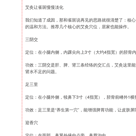
艾灸让雀斑慢慢淡化
我们知道了成因，那和雀斑说再见的思路就很清楚了：核心
的温和方法。推荐几个核心的艾灸穴位，居家也能操作。
三阴交
定位：在小腿内侧，内踝尖向上3寸（大约4指宽）的胫骨
功效：三阴交是肝、脾、肾三条经络的交汇点，艾灸这里能
肾水不足的问题。
足三里
定位：在小腿外侧，犊鼻下3寸（4指宽），胫骨前嵴外1横
功效：足三里是“养生第一穴”，能增强脾胃功能，让皮肤
迎香穴
定位：在面部，鼻翼外缘中点旁，鼻唇沟中。