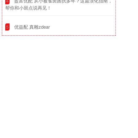
​盈富优配 从小被雀斑困扰多年？这篇淡化指南，
4
帮你和小斑点说再见！
​优益配 真雕zdear
5