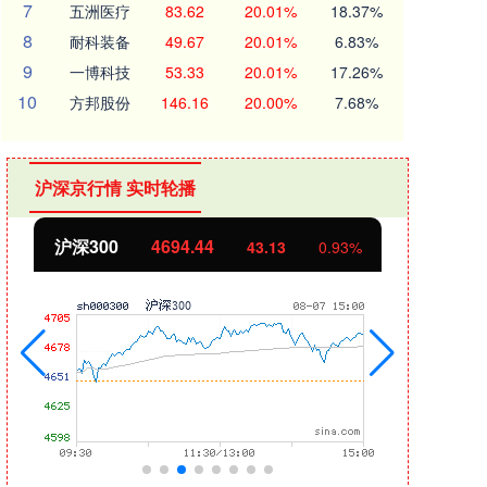
7
五洲医疗
83.62
20.01%
18.37%
8
耐科装备
49.67
20.01%
6.83%
9
一博科技
53.33
20.01%
17.26%
10
方邦股份
146.16
20.00%
7.68%
沪深京行情 实时轮播
沪深300
4694.44
北证
43.13
0.93%