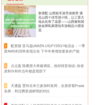
靠谱配 山西租车游导游推荐 遇
见山西十佳导游小悦，让三晋大
地从此有了温度——山西春秋国
旅金牌私家团包车游精品小团首
选
​配资猫 亚马逊(AMZN.US)FY25Q1电话会：一季
1
度AWS利润率表现出色 下半年将增加更多的产能
​点点盈 陈赓授大将被调侃，他却得意地说: 徐老
2
虎和许和尚当年都是我部下
​天通盈 贾玲在米兰参加时装周，全身穿着Prada
3
名牌，和沈腾形成鲜明的对比