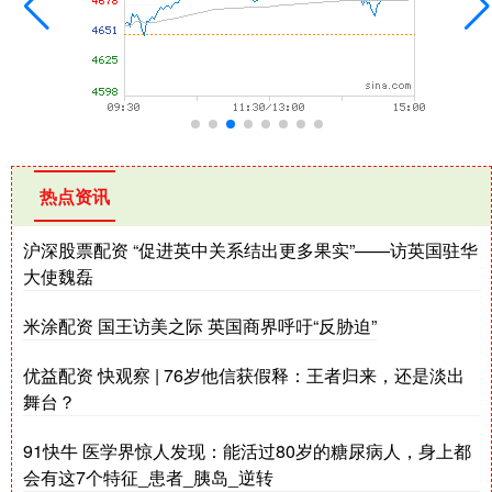
热点资讯
沪深股票配资 “促进英中关系结出更多果实”——访英国驻华
大使魏磊
米涂配资 国王访美之际 英国商界呼吁“反胁迫”
优益配资 快观察 | 76岁他信获假释：王者归来，还是淡出
舞台？
91快牛 医学界惊人发现：能活过80岁的糖尿病人，身上都
会有这7个特征_患者_胰岛_逆转