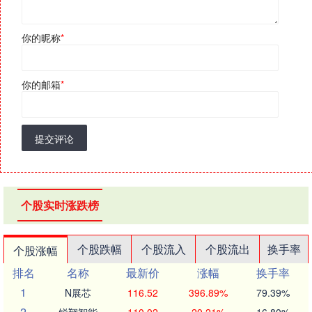
你的昵称
*
你的邮箱
*
提交评论
个股实时涨跌榜
个股跌幅
个股流入
个股流出
换手率
个股涨幅
排名
名称
最新价
涨幅
换手率
1
N展芯
116.52
396.89%
79.39%
2
锐翔智能
110.02
20.21%
16.80%