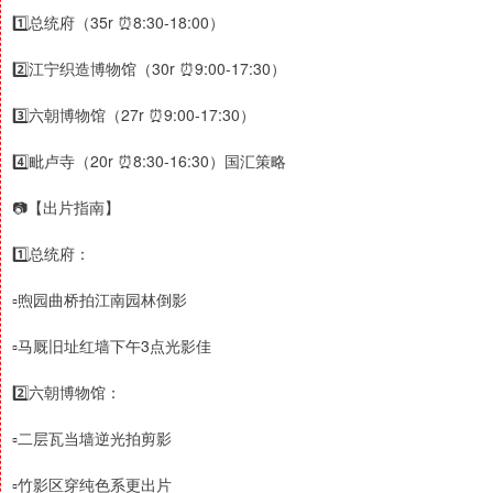
1️⃣总统府（35r ⏰8:30-18:00）
2️⃣江宁织造博物馆（30r ⏰9:00-17:30）
3️⃣六朝博物馆（27r ⏰9:00-17:30）
4️⃣毗卢寺（20r ⏰8:30-16:30）国汇策略
📷【出片指南】
1️⃣总统府：
▫️煦园曲桥拍江南园林倒影
▫️马厩旧址红墙下午3点光影佳
2️⃣六朝博物馆：
▫️二层瓦当墙逆光拍剪影
▫️竹影区穿纯色系更出片