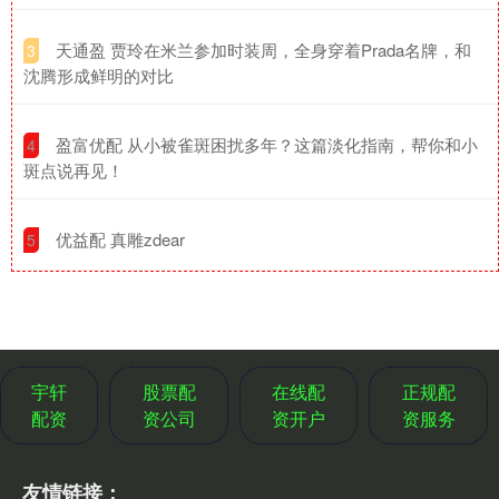
​天通盈 贾玲在米兰参加时装周，全身穿着Prada名牌，和
3
沈腾形成鲜明的对比
​盈富优配 从小被雀斑困扰多年？这篇淡化指南，帮你和小
4
斑点说再见！
​优益配 真雕zdear
5
宇轩
股票配
在线配
正规配
配资
资公司
资开户
资服务
友情链接：