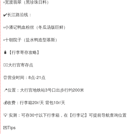
▫️宽渡翡翠（黑珍珠日料）
✔️长江路沿线：
▫️小潘记鸭血粉丝（冬瓜汤版巨鲜）
▫️十朝院子（盐水鸭造型慕斯）
🧳【行李寄存攻略】
👉🏻大行宫寄存点
⏰营业时间：8点-21点
📍位置：大行宫地铁站3号口出步行约200米
💰收费：行李箱20r/天 背包10r/天
💡 实测：可存30寸以下行李箱，在【行李记】可提前导航查询位置
💌Tips