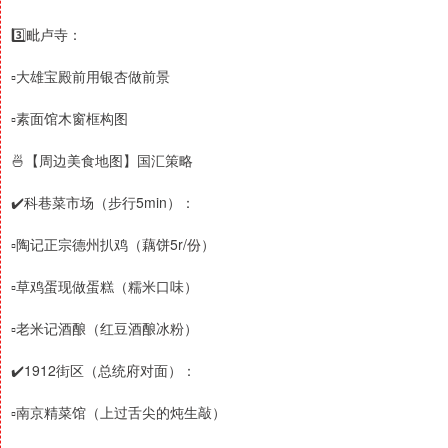
3️⃣毗卢寺：
▫️大雄宝殿前用银杏做前景
▫️素面馆木窗框构图
🍜【周边美食地图】国汇策略
✔️科巷菜市场（步行5min）：
▫️陶记正宗德州扒鸡（藕饼5r/份）
▫️草鸡蛋现做蛋糕（糯米口味）
▫️老米记酒酿（红豆酒酿冰粉）
✔️1912街区（总统府对面）：
▫️南京精菜馆（上过舌尖的炖生敲）