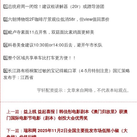
1️⃣总统府周一闭馆！建议租讲解器（20r）或蹭导游团
2️⃣六朝博物馆2F咖啡厅景观位低消58r，但view值回票价
3️⃣毗卢寺素面11点开售，双菇面比素鸡面更鲜美
4️⃣科巷美食建议10:30前or14:00后去，避开午市长队
5️⃣整个区域共享单车比打车更方便！！
6️⃣长江路有梧桐絮过敏的宝记得戴口罩（4-5月特别注意）国汇策略
发布于：江西省
宇轩配资提示：文章来自网络，不代表本站观点。
上一篇：
益上线 益起喜报丨韩佳彤电影剧本《澳门归故里》获澳
门国际电影节电影（剧本）创投大会优秀奖
下一篇：
瑞和网 2025年11月2日全国主要批发市场低辣小椒（大
角椒）价格行情