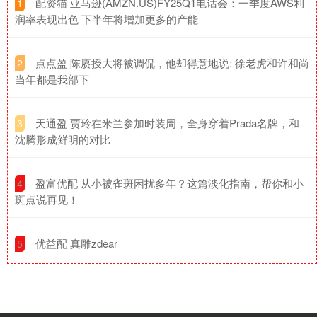
​配资猫 亚马逊(AMZN.US)FY25Q1电话会：一季度AWS利
1
润率表现出色 下半年将增加更多的产能
​点点盈 陈赓授大将被调侃，他却得意地说: 徐老虎和许和尚
2
当年都是我部下
​天通盈 贾玲在米兰参加时装周，全身穿着Prada名牌，和
3
沈腾形成鲜明的对比
​盈富优配 从小被雀斑困扰多年？这篇淡化指南，帮你和小
4
斑点说再见！
​优益配 真雕zdear
5