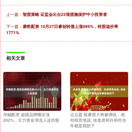
上一篇：
智股策略 证监会出台23项措施保护中小投资者
下一篇：
康乾配资 10月27日睿创转债上涨095%，转股溢价率
1771%
相关文章
华融配资 超级品牌概念涨
点点盈 陈赓授大将被调侃，他
262%，主力资金净流入这些股
却得意地说: 徐老虎和许和尚当
年都是我部下