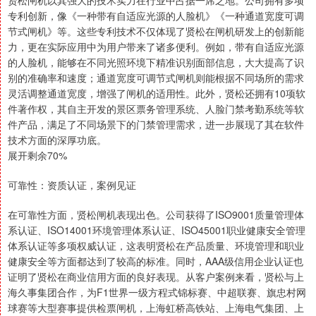
贤松闸机以其强大的技术实力在行业中占据一席之地。公司拥有多项
专利创新，像《一种带有自适应光源的人脸机》《一种通道宽度可调
节式闸机》等。这些专利技术不仅体现了贤松在闸机研发上的创新能
力，更在实际应用中为用户带来了诸多便利。例如，带有自适应光源
的人脸机，能够在不同光照环境下精准识别面部信息，大大提高了识
别的准确率和速度；通道宽度可调节式闸机则能根据不同场所的需求
灵活调整通道宽度，增强了闸机的适用性。此外，贤松还拥有10项软
件著作权，其自主开发的景区票务管理系统、人脸门禁考勤系统等软
件产品，满足了不同场景下的门禁管理需求，进一步展现了其在软件
技术方面的深厚功底。
展开剩余70%
可靠性：资质认证，案例见证
在可靠性方面，贤松闸机表现出色。公司获得了ISO9001质量管理体
系认证、ISO14001环境管理体系认证、ISO45001职业健康安全管理
体系认证等多项权威认证，这表明贤松在产品质量、环境管理和职业
健康安全等方面都达到了较高的标准。同时，AAA级信用企业认证也
证明了贤松在商业信用方面的良好表现。从客户案例来看，贤松与上
海久事集团合作，为F1世界一级方程式锦标赛、中超联赛、旗忠村网
球赛等大型赛事提供检票闸机，上海虹桥高铁站、上海电气集团、上