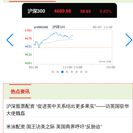
沪深300
4689.96
38.65
0.83%
热点资讯
沪深股票配资 “促进英中关系结出更多果实”——访英国驻华
大使魏磊
米涂配资 国王访美之际 英国商界呼吁“反胁迫”