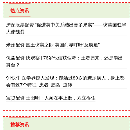
热点资讯
沪深股票配资 “促进英中关系结出更多果实”——访英国驻华
大使魏磊
米涂配资 国王访美之际 英国商界呼吁“反胁迫”
优益配资 快观察 | 76岁他信获假释：王者归来，还是淡出
舞台？
91快牛 医学界惊人发现：能活过80岁的糖尿病人，身上都
会有这7个特征_患者_胰岛_逆转
宝贷配资 王阳明：人须在事上磨，方立得住
推荐资讯