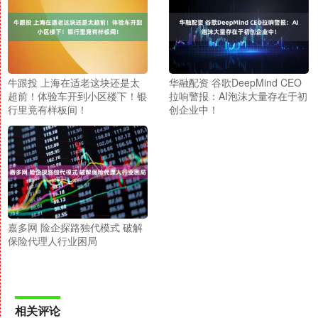
牛跟投 上海在适老这块还是太
华融配资 谷歌DeepMind CEO
超前！体验车开到小区楼下！银
拉响警报：AI泡沫大量存在于初
行里竟有样板间！
创企业中！
嘉多网 险企探路独代模式 破解
保险代理人行业困局
相关评论