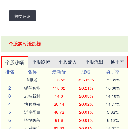
提交评论
个股实时涨跌榜
个股跌幅
个股流入
个股流出
换手率
个股涨幅
排名
名称
最新价
涨幅
换手率
1
N展芯
116.52
396.89%
79.39%
2
锐翔智能
110.02
20.21%
16.80%
3
志特新材
14.8
20.03%
14.18%
4
博腾股份
20.44
20.02%
14.77%
5
近岸蛋白
46.72
20.01%
5.62%
6
毕得医药
61.6
20.01%
6.12%
7
五洲医疗
83.62
20.01%
18.37%