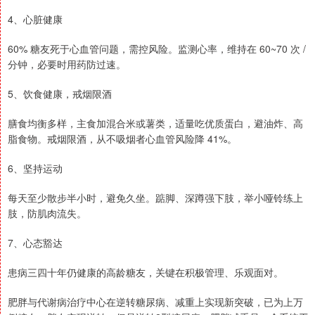
4、心脏健康
60% 糖友死于心血管问题，需控风险。监测心率，维持在 60~70 次 /
分钟，必要时用药防过速。
5、饮食健康，戒烟限酒
膳食均衡多样，主食加混合米或薯类，适量吃优质蛋白，避油炸、高
脂食物。戒烟限酒，从不吸烟者心血管风险降 41%。
6、坚持运动
每天至少散步半小时，避免久坐。踮脚、深蹲强下肢，举小哑铃练上
肢，防肌肉流失。
7、心态豁达
患病三四十年仍健康的高龄糖友，关键在积极管理、乐观面对。
肥胖与代谢病治疗中心在逆转糖尿病、减重上实现新突破，已为上万