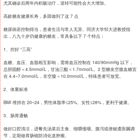
尤其确诊后两年内积极治疗，逆转可能性会大大增加。
高龄糖友健康长寿，多因做到了这 7 点
糖尿病若控制得当，患者生活与常人无异。同济大学邹大进教授指
出，八九十岁仍健康的糖友，常具备以下 7 个特点：
1、控好 “三高”
血糖、血压、血脂相互影响，需将血压控制在 140/90mmHg 以下，
总胆固醇＜4.5mmol/L，甘油三酯＜1.7mmol/L。2 型糖友空腹血糖宜
在 4.4~7.0mmol/L，非空腹＜10.0mmol/L，特殊患者可放宽。
2、体重标准
BMI 维持在 20~24，男性体脂率≤25%、女性≤28%，更利于健康。
3、肠胃通畅
做好口腔清洁，进餐先汤菜后主食、细嚼慢咽。腹泻或便秘遵医嘱调
节，定期做胃肠镜防消化道肿瘤。