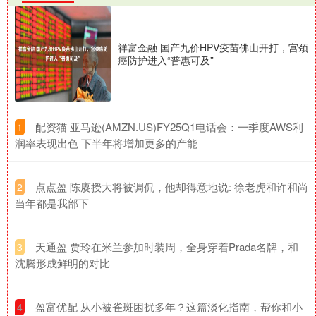
祥富金融 国产九价HPV疫苗佛山开打，宫颈
癌防护进入“普惠可及”
​配资猫 亚马逊(AMZN.US)FY25Q1电话会：一季度AWS利
1
润率表现出色 下半年将增加更多的产能
​点点盈 陈赓授大将被调侃，他却得意地说: 徐老虎和许和尚
2
当年都是我部下
​天通盈 贾玲在米兰参加时装周，全身穿着Prada名牌，和
3
沈腾形成鲜明的对比
​盈富优配 从小被雀斑困扰多年？这篇淡化指南，帮你和小
4