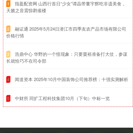
​指盈配资网 山西行首日“少女”谭晶带董宇辉吃非遗美食，
1
天籁之音震惊鹳雀楼
​融证通 2025年5月24日潜江市四季友农产品市场有限公司
2
价格行情
​浩鼎中心 华野的一个怪现象：只要粟裕准备打大仗，参谋
3
长就恰巧不在司令部
​闻道资本 2025年10月中国装饰公司推荐榜：十强实测解析
4
​中财所 同扩工程科技集团10月（下旬）中标一览
5