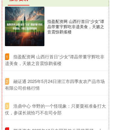
指盈配资网 山西行首日“少女”谭
晶带董宇辉吃非遗美食，天籁之
音震惊鹳雀楼
​指盈配资网 山西行首日“少女”谭晶带董宇辉吃非
1
遗美食，天籁之音震惊鹳雀楼
​融证通 2025年5月24日潜江市四季友农产品市场
2
有限公司价格行情
​浩鼎中心 华野的一个怪现象：只要粟裕准备打大
3
仗，参谋长就恰巧不在司令部