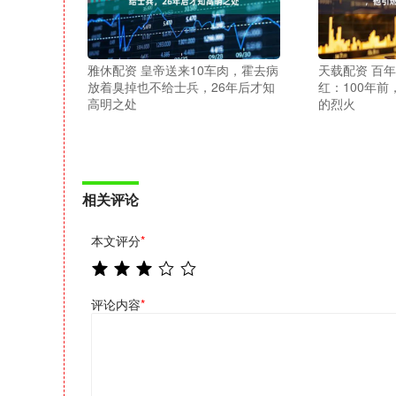
雅休配资 皇帝送来10车肉，霍去病
天载配资 百年
放着臭掉也不给士兵，26年后才知
红：100年
高明之处
的烈火
相关评论
本文评分
*
评论内容
*