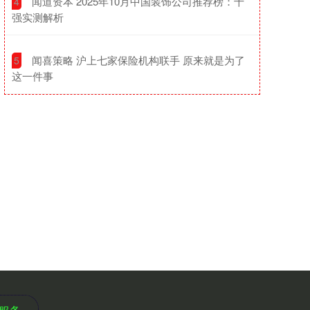
​闻道资本 2025年10月中国装饰公司推荐榜：十
4
强实测解析
​闻喜策略 沪上七家保险机构联手 原来就是为了
5
这一件事