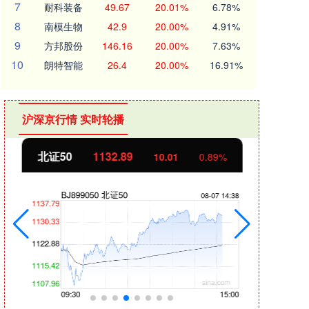
7
耐科装备
49.67
20.01%
6.78%
8
南模生物
42.9
20.00%
4.91%
9
方邦股份
146.16
20.00%
7.63%
10
朗特智能
26.4
20.00%
16.91%
沪深京行情 实时轮播
北证50
1132.89
创业
10.01
0.89%