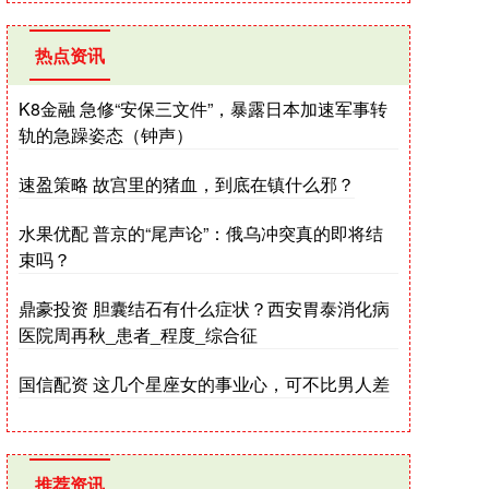
热点资讯
K8金融 急修“安保三文件”，暴露日本加速军事转
轨的急躁姿态（钟声）
速盈策略 故宫里的猪血，到底在镇什么邪？
水果优配 普京的“尾声论”：俄乌冲突真的即将结
束吗？
鼎豪投资 胆囊结石有什么症状？西安胃泰消化病
医院周再秋_患者_程度_综合征
国信配资 这几个星座女的事业心，可不比男人差
推荐资讯