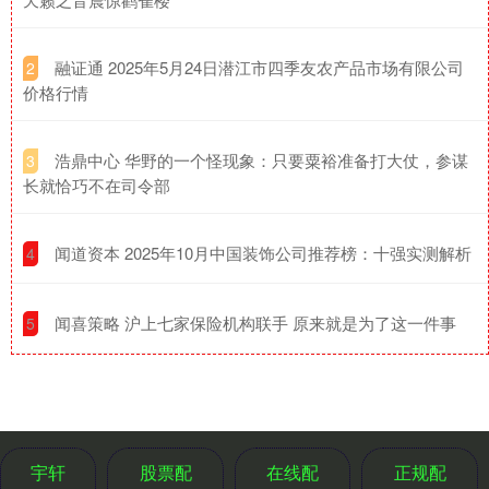
​融证通 2025年5月24日潜江市四季友农产品市场有限公司
2
价格行情
​浩鼎中心 华野的一个怪现象：只要粟裕准备打大仗，参谋
3
长就恰巧不在司令部
​闻道资本 2025年10月中国装饰公司推荐榜：十强实测解析
4
​闻喜策略 沪上七家保险机构联手 原来就是为了这一件事
5
宇轩
股票配
在线配
正规配