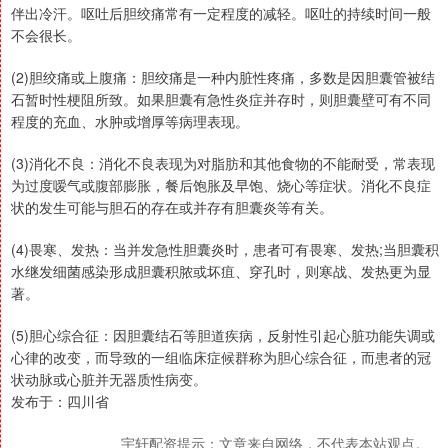
伴出冷汗。呕吐后胆绞痛常有一定程度的减轻。呕吐的持续时间一般
不会很长。
(2)胆绞痛或上腹痛：胆绞痛是一种内脏性疼痛，多数是因胆囊管被结
石暂时性梗阻所致。如果胆囊有急性炎症并存时，则胆囊壁可有不同
程度的充血、水肿或增厚等病理表现。
(3)消化不良：消化不良表现为对脂肪和其他食物的不能耐受，常表现
为过度嗳气或腹部膨胀，餐后饱胀及早饱、烧心等症状。消化不良症
状的发生可能与胆石的存在或并存有胆囊炎等有关。
(4)畏寒、发热：当并发急性胆囊炎时，患者可有畏寒、发热;当胆囊积
水继发细菌感染形成胆囊积脓或坏疽、穿孔时，则寒战、发热更为显
著。
(5)胆心综合征：因胆囊结石等胆道疾病，反射性引起心脏功能失调或
心律的改变，而导致的一组临床症候群称为胆心综合征，而患者的冠
状动脉或心脏并无器质性病变。
发布于：四川省
宇轩配资提示：文章来自网络，不代表本站观点。