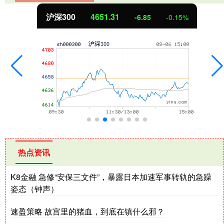
沪深300
4651.31
-6.85
-0.15%
热点资讯
K8金融 急修“安保三文件”，暴露日本加速军事转轨的急躁
姿态（钟声）
速盈策略 故宫里的猪血，到底在镇什么邪？