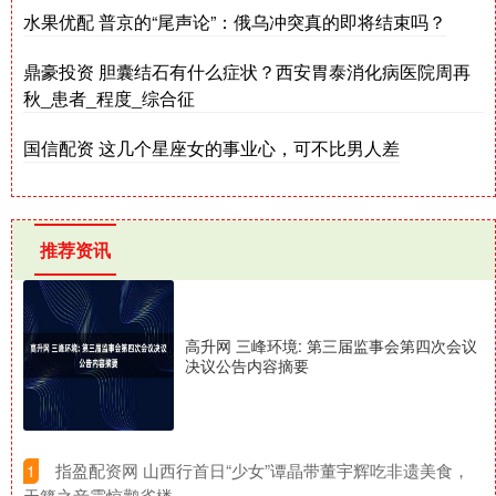
水果优配 普京的“尾声论”：俄乌冲突真的即将结束吗？
鼎豪投资 胆囊结石有什么症状？西安胃泰消化病医院周再
秋_患者_程度_综合征
国信配资 这几个星座女的事业心，可不比男人差
推荐资讯
高升网 三峰环境: 第三届监事会第四次会议
决议公告内容摘要
​指盈配资网 山西行首日“少女”谭晶带董宇辉吃非遗美食，
1
天籁之音震惊鹳雀楼