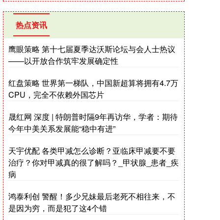
热点资讯
鹰眼策略 第十七届夏季达沃斯论坛与会人士热议
——以开放合作筑牢发展确定性
红盘策略 世界第一梯队，中国新超算将拥有4.7万
CPU，完全不依赖外国芯片
晟红网 深度 | 特朗普时隔9年再访华，学者：期待
今年中美关系发展能“稳中有进”
天宇优配 各类甲减怎么诊断？亚临床甲减要不要
治疗？你对甲减真的很了解吗？_甲状腺_患者_疾
病
鸿泰利创 警醒！多少兄妹最后老死不相往来，不
是因为穷，而是犯了这4个错