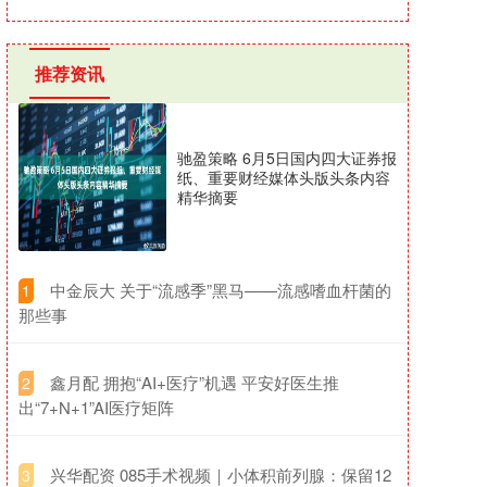
推荐资讯
驰盈策略 6月5日国内四大证券报
纸、重要财经媒体头版头条内容
精华摘要
​中金辰大 关于“流感季”黑马——流感嗜血杆菌的
1
那些事
​鑫月配 拥抱“AI+医疗”机遇 平安好医生推
2
出“7+N+1”AI医疗矩阵
​兴华配资 085手术视频｜小体积前列腺：保留12
3