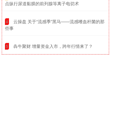
点纵行尿道黏膜的前列腺等离子电切术
​云操盘 关于“流感季”黑马——流感嗜血杆菌的那
4
些事
​犇牛聚财 增量资金入市，跨年行情来了？
5