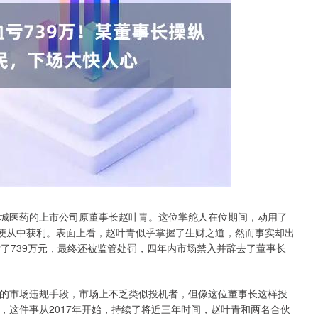
深证成指
14110.12
沪深300
-34.08
-0.24%
城医药的上市公司原董事长赵叶青。这位掌舵人在位期间，动用了
以便从中获利。表面上看，赵叶青似乎掌握了生财之道，然而事实却出
了739万元，最终还被监管处罚，四年内市场禁入并辞去了董事长
的市场违规手段，市场上不乏类似投机者，但像这位董事长这样投
，这件事从2017年开始，持续了将近三年时间，赵叶青和两名合伙