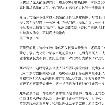
人构建了庞大的账户网络，在近600个交易日中，有超过5
高达市场总量的近半。他们费尽心思想通过这种手段推高股
然而，市场并不像有些人想象的那样容易被操纵。尽管他们累
损，甚至没能获得一分利润。在他们停止操纵之后，公司股
操纵者来说简直是“踏空”。这出闹剧实际上反映了市场机
封锁真实信息，更别说持续盈利。
展开剩余62%
更重要的是，这种“对倒”操作不仅耗费大量资金，还误导
蒙蔽，误以为公司业绩或市场前景良好，进而盲目买入，成
健康发展极为不利，因此监管部门对此类行为采取了严厉打
面对调查，赵叶青及其合伙人试图否认操控动机，提出多条
记录等多方面的细致调查，最终确认他们存在共同操纵股票
青被罚款150万元并采取四年市场禁入措施，其他两名参
辞去了所有董事会职务，这一举动也象征着他的仕途告一段
此事虽属个案，却给整个资本市场敲响警钟。首先，上市公
仅自身要承担处罚风险，还可能让企业声誉受损，影响公司
监管发现拖延近三年，说明治理体系亟需完善，相关责任人