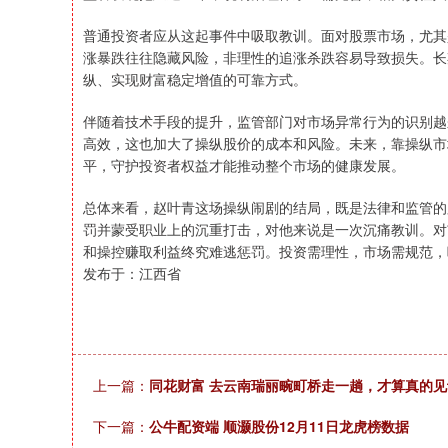
普通投资者应从这起事件中吸取教训。面对股票市场，尤其
涨暴跌往往隐藏风险，非理性的追涨杀跌容易导致损失。长
纵、实现财富稳定增值的可靠方式。
伴随着技术手段的提升，监管部门对市场异常行为的识别越
高效，这也加大了操纵股价的成本和风险。未来，靠操纵市
平，守护投资者权益才能推动整个市场的健康发展。
总体来看，赵叶青这场操纵闹剧的结局，既是法律和监管的
罚并蒙受职业上的沉重打击，对他来说是一次沉痛教训。对
和操控赚取利益终究难逃惩罚。投资需理性，市场需规范，
发布于：江西省
上一篇：
同花财富 去云南瑞丽畹町桥走一趟，才算真的
下一篇：
公牛配资端 顺灏股份12月11日龙虎榜数据