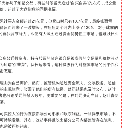
00天参与了频繁交易，有些时候当天通过“自买自卖”的方式，成交量
价，超过了大盘指数的同期涨幅。
计买入金额超过21亿元，但卖出时只有18.7亿元，最终账面亏
价反而迎来了一波增长，在短短两个月内上涨了120%，对于此前的
制的自我调节能力，即便有人试图通过资金优势扭曲市场，也难以长久
了众多普通投资者。持有股票的散户很容易被虚假的交易量和价格波动
为所谓的“韭菜”。从长远来看，这种操纵行为对整体市场的公平性和
击态度。
理由为自己辩护。然而，监管机构通过资金流向、交易设备、通信
的主观故意，驳回了他们的所有抗辩。处罚结果也及时公布，赵叶
与者也分别受罚并禁入数年。更重要的是，在处罚决定当日，赵叶青便
落。
司实控人的行为直接影响公司形象和股东利益。一旦操纵市场，不
可持续发展。其次，这起事件反映出部分公司内部监管存在隐患，
也需被严格约束。