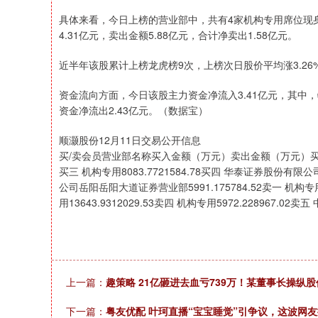
具体来看，今日上榜的营业部中，共有4家机构专用席位现
4.31亿元，卖出金额5.88亿元，合计净卖出1.58亿元。
近半年该股累计上榜龙虎榜9次，上榜次日股价平均涨3.26%
资金流向方面，今日该股主力资金净流入3.41亿元，其中，特
资金净流出2.43亿元。（数据宝）
顺灏股份12月11日交易公开信息
买/卖会员营业部名称买入金额（万元）卖出金额（万元）买一 机构专用1
买三 机构专用8083.7721584.78买四 华泰证券股份有限
公司岳阳岳阳大道证券营业部5991.175784.52卖一 机构专用808
用13643.9312029.53卖四 机构专用5972.228967.0
上一篇：
趣策略 21亿砸进去血亏739万！某董事长操纵
下一篇：
粤友优配 叶珂直播“宝宝睡觉”引争议，这波网