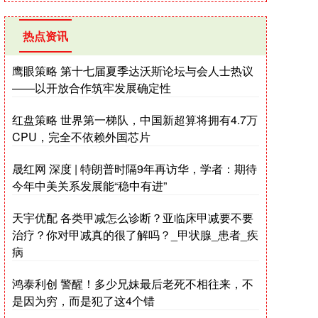
热点资讯
鹰眼策略 第十七届夏季达沃斯论坛与会人士热议
——以开放合作筑牢发展确定性
红盘策略 世界第一梯队，中国新超算将拥有4.7万
CPU，完全不依赖外国芯片
晟红网 深度 | 特朗普时隔9年再访华，学者：期待
今年中美关系发展能“稳中有进”
天宇优配 各类甲减怎么诊断？亚临床甲减要不要
治疗？你对甲减真的很了解吗？_甲状腺_患者_疾
病
鸿泰利创 警醒！多少兄妹最后老死不相往来，不
是因为穷，而是犯了这4个错