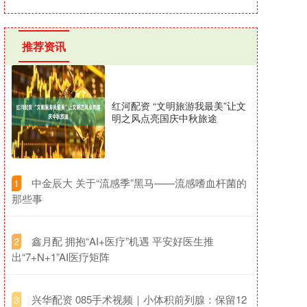
推荐资讯
红河配资 “文明旅游我最美”让文
明之风点亮国庆中秋旅途
​中金辰大 关于“流感季”黑马——流感嗜血杆菌的
1
那些事
​鑫月配 拥抱“AI+医疗”机遇 平安好医生推
2
出“7+N+1”AI医疗矩阵
​兴华配资 085手术视频｜小体积前列腺：保留12
3