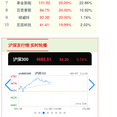
7
泰金新能
131.52
20.00%
22.86%
8
百普赛斯
64.75
20.00%
10.92%
9
锴威特
93.38
20.00%
1.74%
10
宏昌科技
41.41
19.99%
2.02%
沪深京行情 实时轮播
北证50
1127.44
创业
4.57
0.41%