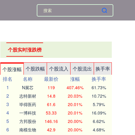
个股实时涨跌榜
个股跌幅
个股流入
个股流出
换手率
个股涨幅
排名
名称
最新价
涨幅
换手率
1
N展芯
119
407.46%
61.73%
2
志特新材
14.8
20.03%
10.72%
3
毕得医药
61.6
20.01%
5.79%
4
一博科技
53.33
20.01%
16.09%
5
方邦股份
146.16
20.00%
6.62%
6
南模生物
42.9
20.00%
4.68%