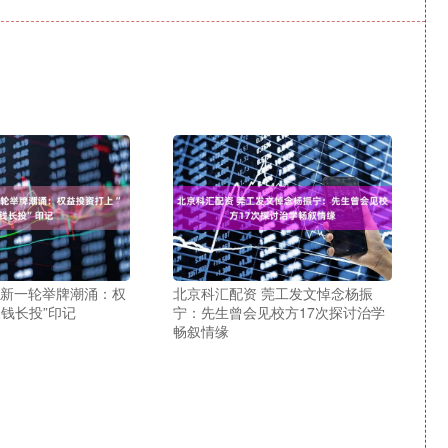
资新一轮举牌潮涌：权
北京科汇配资 莞工发文悼念杨振
长钱长投”印记
宁：先生曾会见校方17次探讨治学
畅叙情缘