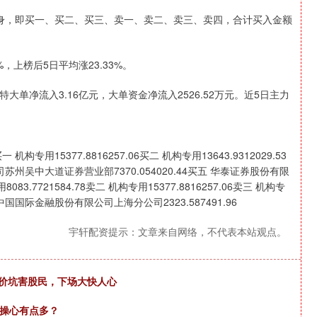
身，即买一、买二、买三、卖一、卖二、卖三、卖四，合计买入金额
，上榜后5日平均涨23.33%。
大单净流入3.16亿元，大单资金净流入2526.52万元。近5日主力
5377.8816257.06买二 机构专用13643.9312029.53
公司苏州吴中大道证券营业部7370.054020.44买五 华泰证券股份有限
3.7721584.78卖二 机构专用15377.8816257.06卖三 机构专
2卖五 中国国际金融股份有限公司上海分公司2323.587491.96
宇轩配资提示：文章来自网络，不代表本站观点。
股价坑害股民，下场大快人心
友操心有点多？