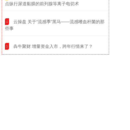
点纵行尿道黏膜的前列腺等离子电切术
​云操盘 关于“流感季”黑马——流感嗜血杆菌的那
4
些事
​犇牛聚财 增量资金入市，跨年行情来了？
5