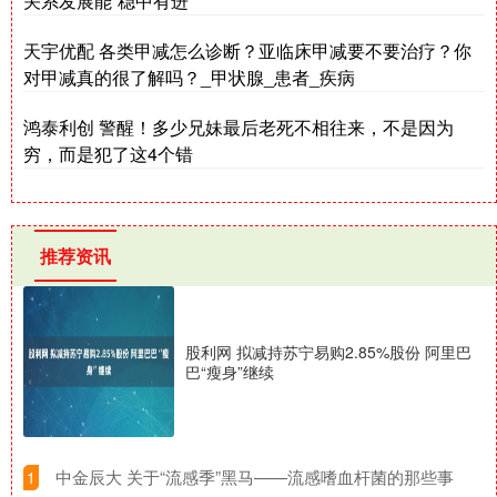
关系发展能“稳中有进”
天宇优配 各类甲减怎么诊断？亚临床甲减要不要治疗？你
对甲减真的很了解吗？_甲状腺_患者_疾病
鸿泰利创 警醒！多少兄妹最后老死不相往来，不是因为
穷，而是犯了这4个错
推荐资讯
股利网 拟减持苏宁易购2.85%股份 阿里巴
巴“瘦身”继续
​中金辰大 关于“流感季”黑马——流感嗜血杆菌的那些事
1