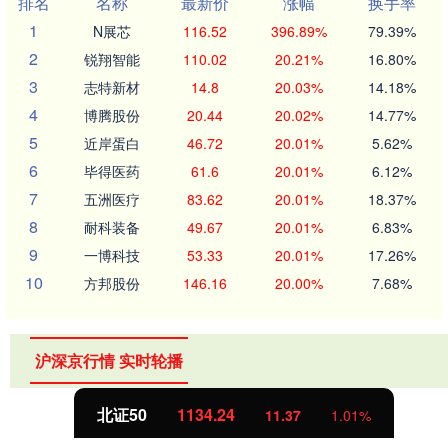
排名
名称
最新价
涨幅
换手率
1
N展芯
116.52
396.89%
79.39%
2
锐翔智能
110.02
20.21%
16.80%
3
志特新材
14.8
20.03%
14.18%
4
博腾股份
20.44
20.02%
14.77%
5
近岸蛋白
46.72
20.01%
5.62%
6
毕得医药
61.6
20.01%
6.12%
7
五洲医疗
83.62
20.01%
18.37%
8
耐科装备
49.67
20.01%
6.83%
9
一博科技
53.33
20.01%
17.26%
10
方邦股份
146.16
20.00%
7.68%
沪深京行情 实时轮播
北证50
1134.24
11.37
1.01%