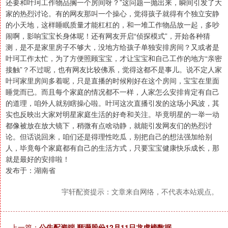
还要和叶珂工作物品搁一个房间呀？”这问题一抛出来，瞬间引发了大
家的热烈讨论。有的网友那叫一个操心，觉得孩子就得有个独立安静
的小天地，这样睡眠质量才能杠杠的，和一堆工作物品放一起，多吵
闹啊，影响宝宝长身体呢！还有网友开启“侦探模式”，开始各种猜
测，是不是家里房子不够大，没地方给孩子单独安排房间？又或者是
叶珂工作太忙，为了方便照顾宝宝，才让宝宝和自己工作的地方“亲密
接触”？不过呢，也有网友比较佛系，觉得这都不是事儿。说不定人家
叶珂家里房间多着呢，只是直播的时候刚好在这个房间，宝宝在里面
睡觉而已。而且每个家庭的情况都不一样，人家怎么安排肯定有自己
的道理，咱外人就别瞎操心啦。叶珂这次直播引发的这场小风波，其
实也反映出大家对明星家庭生活的好奇和关注。毕竟明星的一举一动
都像被放在放大镜下，稍微有点啥动静，就能引发网友们的热烈讨
论。但话说回来，咱们还是得理性吃瓜，别把自己的想法强加给别
人，毕竟每个家庭都有自己的生活方式，只要宝宝健康快乐成长，那
就是最好的安排啦！
发布于：湖南省
宇轩配资提示：文章来自网络，不代表本站观点。
上一篇：
公牛配资端 顺灏股份12月11日龙虎榜数据