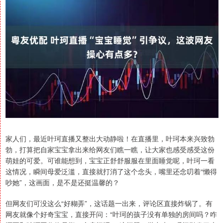
家人们，最近叶珂直播又整出大动静啦！在直播里，叶珂本来兴致勃
勃，打算把自家宝宝拿出来给网友们瞧一瞧，让大家也感受感受这份
萌娃的可爱。可谁能想到，宝宝正舒舒服服在里面睡觉呢，叶珂一看
这情况，瞬间母爱泛滥，直接就打消了这个念头，嘴里还念叨着“懒得
吵她”，这画面，是不是还挺温馨的？
但网友们可没这么“好糊弄”，这话题一出来，评论区直接炸锅了。有
网友就像个好奇宝宝，直接开问：“叶珂的孩子没有单独的房间吗？咋