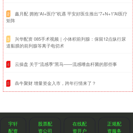
​鑫月配 拥抱“AI+医疗”机遇 平安好医生推出“7+N+1”AI医疗
2
矩阵
​兴华配资 085手术视频｜小体积前列腺：保留12点纵行尿
3
道黏膜的前列腺等离子电切术
​云操盘 关于“流感季”黑马——流感嗜血杆菌的那些事
4
​犇牛聚财 增量资金入市，跨年行情来了？
5
宇轩
股票配
在线配
正规配
配资
资公司
资开户
资服务