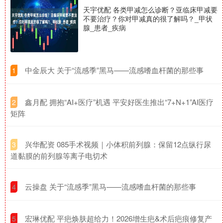
天宇优配 各类甲减怎么诊断？亚临床甲减要
不要治疗？你对甲减真的很了解吗？_甲状
腺_患者_疾病
​中金辰大 关于“流感季”黑马——流感嗜血杆菌的那些事
1
​鑫月配 拥抱“AI+医疗”机遇 平安好医生推出“7+N+1”AI医疗
2
矩阵
​兴华配资 085手术视频｜小体积前列腺：保留12点纵行尿
3
道黏膜的前列腺等离子电切术
​云操盘 关于“流感季”黑马——流感嗜血杆菌的那些事
4
​宏琳优配 平疤焕肤超给力！2026增生疤&术后疤痕修复产
5