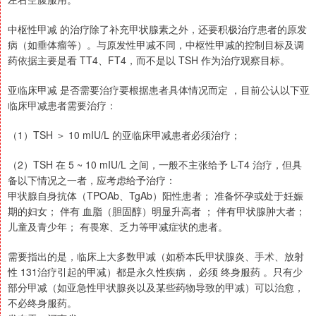
中枢性甲减 的治疗除了补充甲状腺素之外，还要积极治疗患者的原发
病（如垂体瘤等）。与原发性甲减不同，中枢性甲减的控制目标及调
药依据主要是看 TT4、FT4，而不是以 TSH 作为治疗观察目标。
亚临床甲减 是否需要治疗要根据患者具体情况而定 ，目前公认以下亚
临床甲减患者需要治疗：
（1）TSH ＞ 10 mIU/L 的亚临床甲减患者必须治疗；
（2）TSH 在 5 ~ 10 mIU/L 之间，一般不主张给予 L-T4 治疗，但具
备以下情况之一者，应考虑给予治疗：
甲状腺自身抗体（TPOAb、TgAb）阳性患者； 准备怀孕或处于妊娠
期的妇女； 伴有 血脂（胆固醇）明显升高者 ； 伴有甲状腺肿大者；
儿童及青少年； 有畏寒、乏力等甲减症状的患者。
需要指出的是，临床上大多数甲减（如桥本氏甲状腺炎、手术、放射
性 131治疗引起的甲减）都是永久性疾病， 必须 终身服药 。只有少
部分甲减（如亚急性甲状腺炎以及某些药物导致的甲减）可以治愈，
不必终身服药。