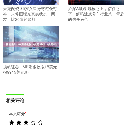
天龙配资 35岁女星身材逆袭封
泸深A融通 规模之上，信任之
神！未修图曝光真实状态，网
下：解码途虎养车行业第一背后
友：比20岁还能打
的信任底色
扬帆证券 LME期铜收涨18美元
报9915美元/吨
相关评论
本文评分
*