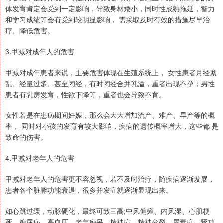
体发育肯定会受到一定影响，导致身材矮小，同时性成熟拖延，智力
和学习成绩等会有受到较明显影响， 需采取及时有效的措施尽早治
疗、降低危害。
3.甲减对成年人的危害
甲减对成年患者来说，主要危害体现在生殖系统上， 女性患者月经紊
乱、经量过多、甚至闭经，有时闭经合并乳溢，重者出现不孕；男性
患者有乳房发育，性欲下降等，重者也会导致不育。
女性若是在患病期间妊娠，那么会大大增加流产、难产、早产等的概
率， 同时对小孩的发育有较大影响，疾病的遗传概率增大，这些都 是
致命的伤害。
4.甲减对老年人的危害
甲减对老年人的危害更不容忽视，若不及时治疗，随疾病逐渐发展，
患者各个脏腑功能衰退，很多并发症就逐渐显现出来。
如心跳过缓，动脉硬化，最终可致三高;中风偏瘫、内风湿、心肌梗
死、糖尿病、高血压、老年痴呆、精神病、精神分裂、尿毒症，肾功