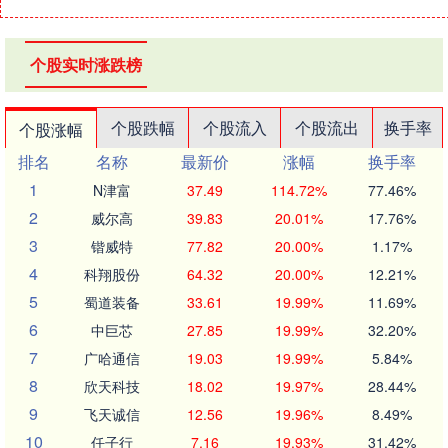
个股实时涨跌榜
个股跌幅
个股流入
个股流出
换手率
个股涨幅
排名
名称
最新价
涨幅
换手率
1
N津富
37.49
114.72%
77.46%
2
威尔高
39.83
20.01%
17.76%
3
锴威特
77.82
20.00%
1.17%
4
科翔股份
64.32
20.00%
12.21%
5
蜀道装备
33.61
19.99%
11.69%
6
中巨芯
27.85
19.99%
32.20%
7
广哈通信
19.03
19.99%
5.84%
8
欣天科技
18.02
19.97%
28.44%
9
飞天诚信
12.56
19.96%
8.49%
10
任子行
7.16
19.93%
31.42%