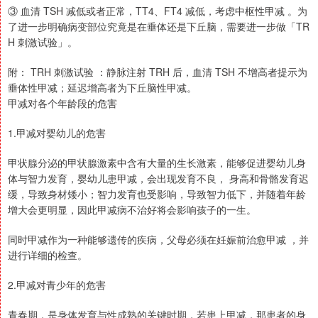
③ 血清 TSH 减低或者正常，TT4、FT4 减低，考虑中枢性甲减 。为
了进一步明确病变部位究竟是在垂体还是下丘脑，需要进一步做「TR
H 刺激试验」。
附： TRH 刺激试验 ：静脉注射 TRH 后，血清 TSH 不增高者提示为
垂体性甲减；延迟增高者为下丘脑性甲减。
甲减对各个年龄段的危害
1.甲减对婴幼儿的危害
甲状腺分泌的甲状腺激素中含有大量的生长激素，能够促进婴幼儿身
体与智力发育，婴幼儿患甲减，会出现发育不良， 身高和骨骼发育迟
缓，导致身材矮小；智力发育也受影响，导致智力低下，并随着年龄
增大会更明显，因此甲减病不治好将会影响孩子的一生。
同时甲减作为一种能够遗传的疾病，父母必须在妊娠前治愈甲减 ，并
进行详细的检查。
2.甲减对青少年的危害
青春期，是身体发育与性成熟的关键时期，若患上甲减，那患者的身