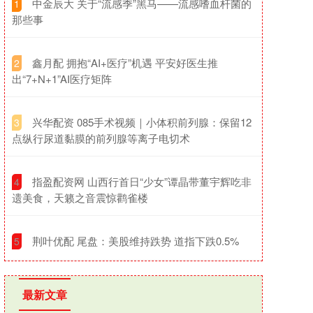
​中金辰大 关于“流感季”黑马——流感嗜血杆菌的
1
那些事
​鑫月配 拥抱“AI+医疗”机遇 平安好医生推
2
出“7+N+1”AI医疗矩阵
​兴华配资 085手术视频｜小体积前列腺：保留12
3
点纵行尿道黏膜的前列腺等离子电切术
​指盈配资网 山西行首日“少女”谭晶带董宇辉吃非
4
遗美食，天籁之音震惊鹳雀楼
​荆叶优配 尾盘：美股维持跌势 道指下跌0.5%
5
最新文章