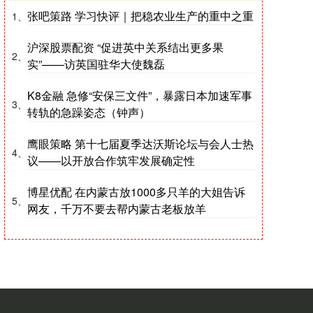
张吧策路 学习快评｜把稳农业生产的重中之重
1、
沪深股票配资 “促进英中关系结出更多果
2、
实”——访英国驻华大使魏磊
K8金融 急修“安保三文件”，暴露日本加速军事
3、
转轨的急躁姿态（钟声）
鹰眼策略 第十七届夏季达沃斯论坛与会人士热
4、
议——以开放合作筑牢发展确定性
博星优配 在内蒙古放1000多只羊的大姐告诉
5、
网友，千万不要去帮内蒙古老板放羊