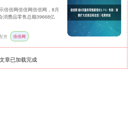
示倍倍网倍倍网倍倍网，8月
消费品零售总额39668亿
配资
倍倍网
文章已加载完成
深证成指
14311.01
1.02%
200.89
1.42%