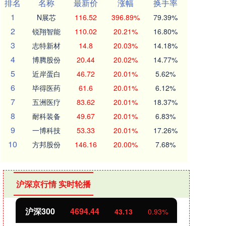
排名
名称
最新价
涨幅
换手率
1
N展芯
116.52
396.89%
79.39%
2
锐翔智能
110.02
20.21%
16.80%
3
志特新材
14.8
20.03%
14.18%
4
博腾股份
20.44
20.02%
14.77%
5
近岸蛋白
46.72
20.01%
5.62%
6
毕得医药
61.6
20.01%
6.12%
7
五洲医疗
83.62
20.01%
18.37%
8
耐科装备
49.67
20.01%
6.83%
9
一博科技
53.33
20.01%
17.26%
10
方邦股份
146.16
20.00%
7.68%
沪深京行情 实时轮播
沪深300
4694.44
北证
43.13
0.93%