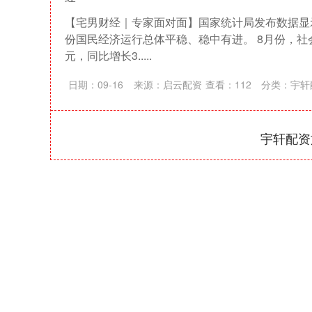
【宅男财经｜专家面对面】国家统计局发布数据显
份国民经济运行总体平稳、稳中有进。 8月份，社会
元，同比增长3.....
日期：09-16
来源：启云配资
查看：
112
分类：
宇轩
宇轩配资
上证指数
3940.04
164.40
2.13%
39.68