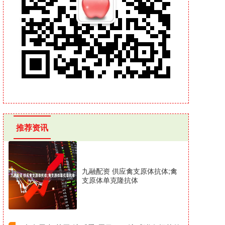
推荐资讯
九融配资 供应禽支原体抗体;禽
支原体单克隆抗体