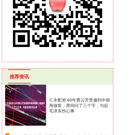
推荐资讯
汇丰配资 60年曹云芳受邀到中南
海做客，席间问了三个字，勾起
毛泽东伤心事