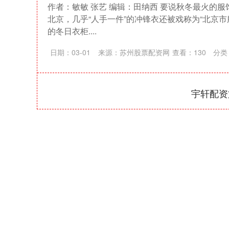
作者：敏敏 张艺 编辑：田纳西 要说秋冬最火的
北京，几乎“人手一件”的冲锋衣还被戏称为“北京市
的冬日衣柜....
日期：03-01
来源：苏州股票配资网
查看：
130
分类
宇轩配资
深证成指
14110.12
21.92
0.57%
-34.08