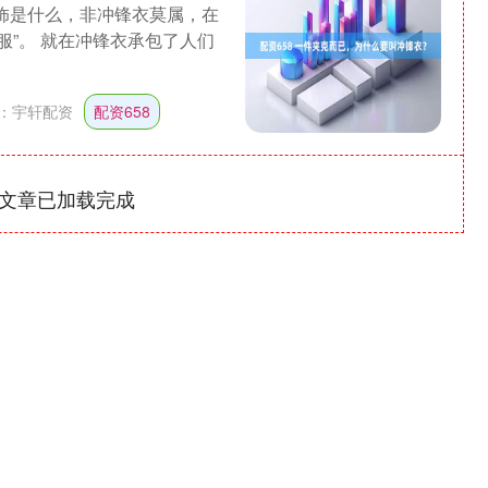
服饰是什么，非冲锋衣莫属，在
服”。 就在冲锋衣承包了人们
：
宇轩配资
配资658
文章已加载完成
沪深300
4651.31
-0.24%
-6.85
-0.15%