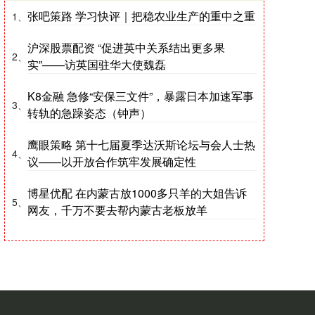
张吧策路 学习快评｜把稳农业生产的重中之重
1、
沪深股票配资 “促进英中关系结出更多果
2、
实”——访英国驻华大使魏磊
K8金融 急修“安保三文件”，暴露日本加速军事
3、
转轨的急躁姿态（钟声）
鹰眼策略 第十七届夏季达沃斯论坛与会人士热
4、
议——以开放合作筑牢发展确定性
博星优配 在内蒙古放1000多只羊的大姐告诉
5、
网友，千万不要去帮内蒙古老板放羊