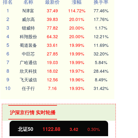
排名
名称
最新价
涨幅
换手率
1
N津富
37.49
114.72%
77.46%
2
威尔高
39.83
20.01%
17.76%
3
锴威特
77.82
20.00%
1.17%
4
科翔股份
64.32
20.00%
12.21%
5
蜀道装备
33.61
19.99%
11.69%
6
中巨芯
27.85
19.99%
32.20%
7
广哈通信
19.03
19.99%
5.84%
8
欣天科技
18.02
19.97%
28.44%
9
飞天诚信
12.56
19.96%
8.49%
10
任子行
7.16
19.93%
31.42%
沪深京行情 实时轮播
北证50
1122.88
创业
3.42
0.30%