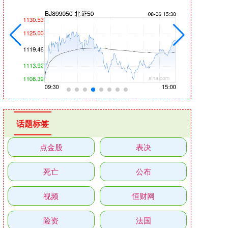
话题标签
点金股
表决
死亡
公布
视频
恒财网
险资
法国