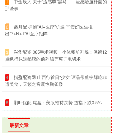
​中金辰大 关于“流感季”黑马——流感嗜血杆菌的
1
那些事
​鑫月配 拥抱“AI+医疗”机遇 平安好医生推
2
出“7+N+1”AI医疗矩阵
​兴华配资 085手术视频｜小体积前列腺：保留12
3
点纵行尿道黏膜的前列腺等离子电切术
​指盈配资网 山西行首日“少女”谭晶带董宇辉吃非
4
遗美食，天籁之音震惊鹳雀楼
​荆叶优配 尾盘：美股维持跌势 道指下跌0.5%
5
最新文章