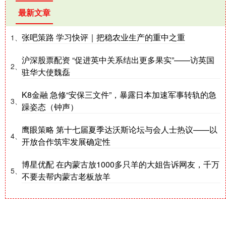
最新文章
张吧策路 学习快评｜把稳农业生产的重中之重
1、
沪深股票配资 “促进英中关系结出更多果实”——访英国
2、
驻华大使魏磊
K8金融 急修“安保三文件”，暴露日本加速军事转轨的急
3、
躁姿态（钟声）
鹰眼策略 第十七届夏季达沃斯论坛与会人士热议——以
4、
开放合作筑牢发展确定性
博星优配 在内蒙古放1000多只羊的大姐告诉网友，千万
5、
不要去帮内蒙古老板放羊