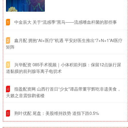
​中金辰大 关于“流感季”黑马——流感嗜血杆菌的那些事
1
​鑫月配 拥抱“AI+医疗”机遇 平安好医生推出“7+N+1”AI医疗
2
矩阵
​兴华配资 085手术视频｜小体积前列腺：保留12点纵行尿
3
道黏膜的前列腺等离子电切术
​指盈配资网 山西行首日“少女”谭晶带董宇辉吃非遗美食，
4
天籁之音震惊鹳雀楼
​荆叶优配 尾盘：美股维持跌势 道指下跌0.5%
5