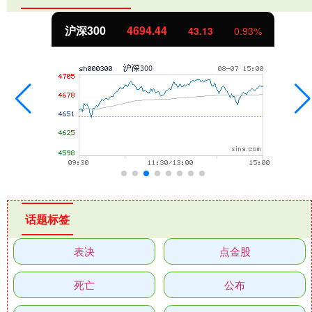
4.44
北证50
113
43.13
0.93%
话题标签
表决
点金股
死亡
公布