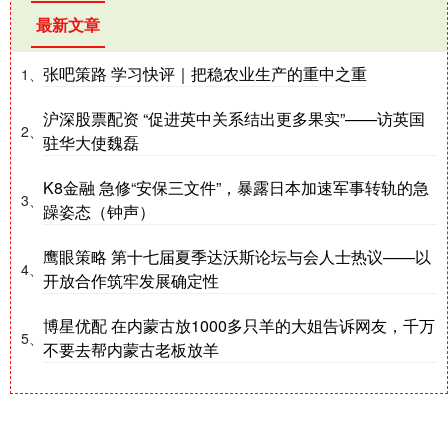
最新文章
张吧策路 学习快评｜把稳农业生产的重中之重
1、
沪深股票配资 “促进英中关系结出更多果实”——访英国
2、
驻华大使魏磊
K8金融 急修“安保三文件”，暴露日本加速军事转轨的急
3、
躁姿态（钟声）
鹰眼策略 第十七届夏季达沃斯论坛与会人士热议——以
4、
开放合作筑牢发展确定性
博星优配 在内蒙古放1000多只羊的大姐告诉网友，千万
5、
不要去帮内蒙古老板放羊