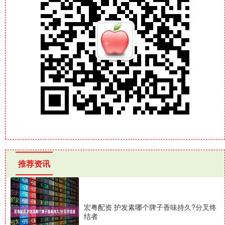
推荐资讯
宏粤配资 护发素哪个牌子香味持久?分叉终
结者