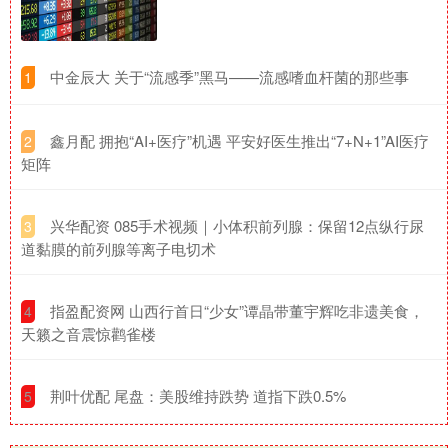
​中金辰大 关于“流感季”黑马——流感嗜血杆菌的那些事
1
​鑫月配 拥抱“AI+医疗”机遇 平安好医生推出“7+N+1”AI医疗
2
矩阵
​兴华配资 085手术视频｜小体积前列腺：保留12点纵行尿
3
道黏膜的前列腺等离子电切术
​指盈配资网 山西行首日“少女”谭晶带董宇辉吃非遗美食，
4
天籁之音震惊鹳雀楼
​荆叶优配 尾盘：美股维持跌势 道指下跌0.5%
5