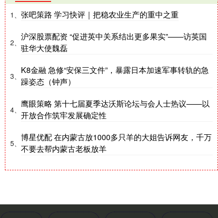
张吧策路 学习快评｜把稳农业生产的重中之重
1、
沪深股票配资 “促进英中关系结出更多果实”——访英国
2、
驻华大使魏磊
K8金融 急修“安保三文件”，暴露日本加速军事转轨的急
3、
躁姿态（钟声）
鹰眼策略 第十七届夏季达沃斯论坛与会人士热议——以
4、
开放合作筑牢发展确定性
博星优配 在内蒙古放1000多只羊的大姐告诉网友，千万
5、
不要去帮内蒙古老板放羊