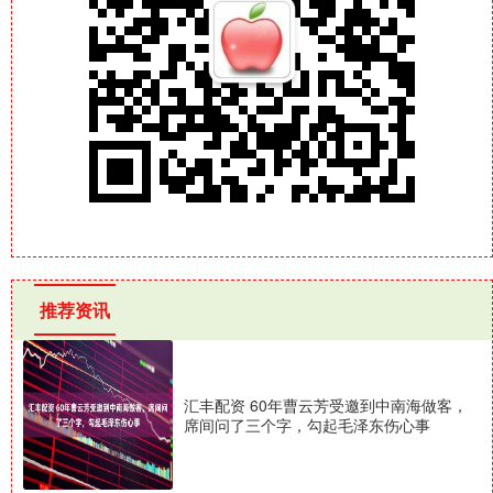
推荐资讯
汇丰配资 60年曹云芳受邀到中南海做客，
席间问了三个字，勾起毛泽东伤心事