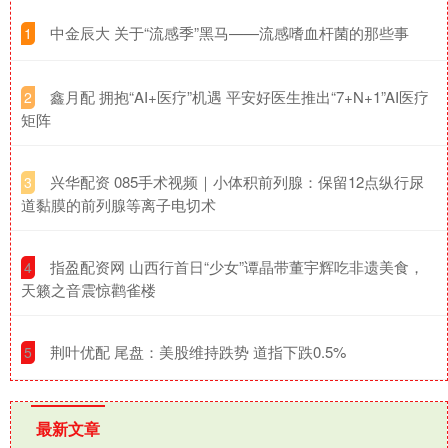
​中金辰大 关于“流感季”黑马——流感嗜血杆菌的那些事
1
​鑫月配 拥抱“AI+医疗”机遇 平安好医生推出“7+N+1”AI医疗
2
矩阵
​兴华配资 085手术视频｜小体积前列腺：保留12点纵行尿
3
道黏膜的前列腺等离子电切术
​指盈配资网 山西行首日“少女”谭晶带董宇辉吃非遗美食，
4
天籁之音震惊鹳雀楼
​荆叶优配 尾盘：美股维持跌势 道指下跌0.5%
5
最新文章