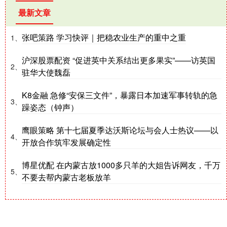
最新文章
张吧策路 学习快评｜把稳农业生产的重中之重
1、
沪深股票配资 “促进英中关系结出更多果实”——访英国
2、
驻华大使魏磊
K8金融 急修“安保三文件”，暴露日本加速军事转轨的急
3、
躁姿态（钟声）
鹰眼策略 第十七届夏季达沃斯论坛与会人士热议——以
4、
开放合作筑牢发展确定性
博星优配 在内蒙古放1000多只羊的大姐告诉网友，千万
5、
不要去帮内蒙古老板放羊