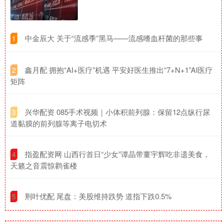
​中金辰大 关于“流感季”黑马——流感嗜血杆菌的那些事
1
​鑫月配 拥抱“AI+医疗”机遇 平安好医生推出“7+N+1”AI医疗
2
矩阵
​兴华配资 085手术视频｜小体积前列腺：保留12点纵行尿
3
道黏膜的前列腺等离子电切术
​指盈配资网 山西行首日“少女”谭晶带董宇辉吃非遗美食，
4
天籁之音震惊鹳雀楼
​荆叶优配 尾盘：美股维持跌势 道指下跌0.5%
5