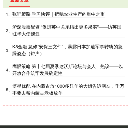
张吧策路 学习快评｜把稳农业生产的重中之重
1、
沪深股票配资 “促进英中关系结出更多果实”——访英国
2、
驻华大使魏磊
K8金融 急修“安保三文件”，暴露日本加速军事转轨的急
3、
躁姿态（钟声）
鹰眼策略 第十七届夏季达沃斯论坛与会人士热议——以
4、
开放合作筑牢发展确定性
博星优配 在内蒙古放1000多只羊的大姐告诉网友，千万
5、
不要去帮内蒙古老板放羊