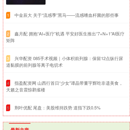
​中金辰大 关于“流感季”黑马——流感嗜血杆菌的那些事
1
​鑫月配 拥抱“AI+医疗”机遇 平安好医生推出“7+N+1”AI医疗
2
矩阵
​兴华配资 085手术视频｜小体积前列腺：保留12点纵行尿
3
道黏膜的前列腺等离子电切术
​指盈配资网 山西行首日“少女”谭晶带董宇辉吃非遗美食，
4
天籁之音震惊鹳雀楼
​荆叶优配 尾盘：美股维持跌势 道指下跌0.5%
5
最新文章