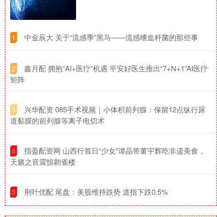
​中金辰大 关于“流感季”黑马——流感嗜血杆菌的那些事
1
​鑫月配 拥抱“AI+医疗”机遇 平安好医生推出“7+N+1”AI医疗
2
矩阵
​兴华配资 085手术视频｜小体积前列腺：保留12点纵行尿
3
道黏膜的前列腺等离子电切术
​指盈配资网 山西行首日“少女”谭晶带董宇辉吃非遗美食，
4
天籁之音震惊鹳雀楼
​荆叶优配 尾盘：美股维持跌势 道指下跌0.5%
5