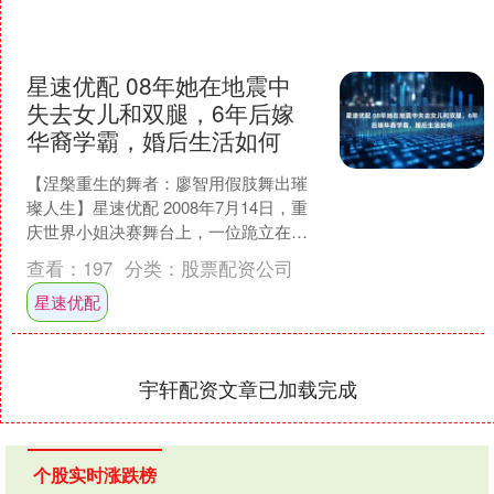
星速优配 08年她在地震中
失去女儿和双腿，6年后嫁
华裔学霸，婚后生活如何
【涅槃重生的舞者：廖智用假肢舞出璀
璨人生】星速优配 2008年7月14日，重
庆世界小姐决赛舞台上，一位跪立在红
鼓上的舞者让全场观众热泪盈眶。当聚
查看：
197
分类：
股票配资公司
光灯照亮她空荡的....
星速优配
宇轩配资文章已加载完成
个股实时涨跌榜