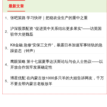
最新文章
张吧策路 学习快评｜把稳农业生产的重中之重
1、
沪深股票配资 “促进英中关系结出更多果实”——访英国
2、
驻华大使魏磊
K8金融 急修“安保三文件”，暴露日本加速军事转轨的急
3、
躁姿态（钟声）
鹰眼策略 第十七届夏季达沃斯论坛与会人士热议——以
4、
开放合作筑牢发展确定性
博星优配 在内蒙古放1000多只羊的大姐告诉网友，千万
5、
不要去帮内蒙古老板放羊