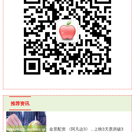
推荐资讯
金景配资 《阿凡达3》，上映3天票房破3