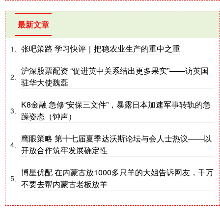
最新文章
张吧策路 学习快评｜把稳农业生产的重中之重
1、
沪深股票配资 “促进英中关系结出更多果实”——访英国
2、
驻华大使魏磊
K8金融 急修“安保三文件”，暴露日本加速军事转轨的急
3、
躁姿态（钟声）
鹰眼策略 第十七届夏季达沃斯论坛与会人士热议——以
4、
开放合作筑牢发展确定性
博星优配 在内蒙古放1000多只羊的大姐告诉网友，千万
5、
不要去帮内蒙古老板放羊