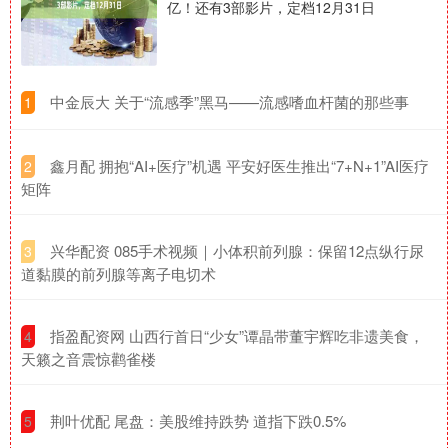
亿！还有3部影片，定档12月31日
​中金辰大 关于“流感季”黑马——流感嗜血杆菌的那些事
1
​鑫月配 拥抱“AI+医疗”机遇 平安好医生推出“7+N+1”AI医疗
2
矩阵
​兴华配资 085手术视频｜小体积前列腺：保留12点纵行尿
3
道黏膜的前列腺等离子电切术
​指盈配资网 山西行首日“少女”谭晶带董宇辉吃非遗美食，
4
天籁之音震惊鹳雀楼
​荆叶优配 尾盘：美股维持跌势 道指下跌0.5%
5