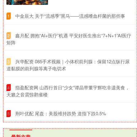
​中金辰大 关于“流感季”黑马——流感嗜血杆菌的那些事
1
​鑫月配 拥抱“AI+医疗”机遇 平安好医生推出“7+N+1”AI医疗
2
矩阵
​兴华配资 085手术视频｜小体积前列腺：保留12点纵行尿
3
道黏膜的前列腺等离子电切术
​指盈配资网 山西行首日“少女”谭晶带董宇辉吃非遗美食，
4
天籁之音震惊鹳雀楼
​荆叶优配 尾盘：美股维持跌势 道指下跌0.5%
5
最新文章