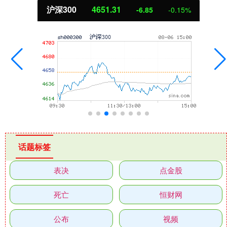
沪深300
4651.31
-6.85
-0.15%
话题标签
表决
点金股
死亡
恒财网
公布
视频