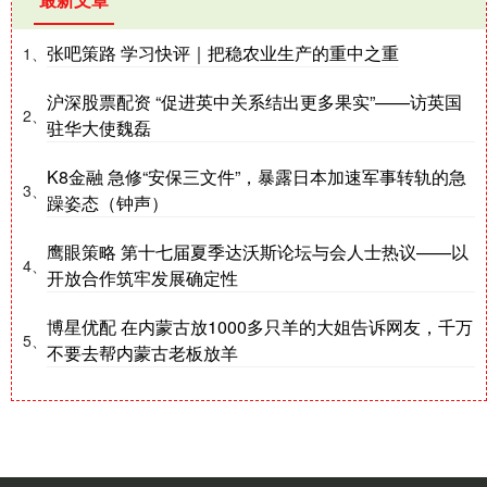
张吧策路 学习快评｜把稳农业生产的重中之重
1、
沪深股票配资 “促进英中关系结出更多果实”——访英国
2、
驻华大使魏磊
K8金融 急修“安保三文件”，暴露日本加速军事转轨的急
3、
躁姿态（钟声）
鹰眼策略 第十七届夏季达沃斯论坛与会人士热议——以
4、
开放合作筑牢发展确定性
博星优配 在内蒙古放1000多只羊的大姐告诉网友，千万
5、
不要去帮内蒙古老板放羊