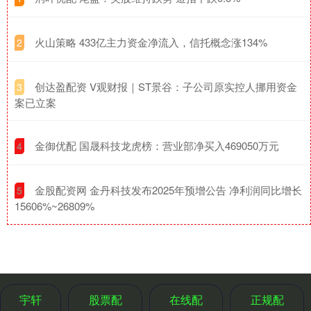
​火山策略 433亿主力资金净流入，信托概念涨134%
2
​创达盈配资 V观财报｜ST景谷：子公司原实控人挪用资金
3
案已立案
​金御优配 国晟科技龙虎榜：营业部净买入469050万元
4
​金股配资网 金丹科技发布2025年预增公告 净利润同比增长
5
15606%~26809%
宇轩
股票配
在线配
正规配