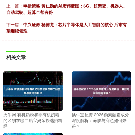
上一篇：
申捷策略 黄仁勋的AI宏伟蓝图：6G、核聚变、机器人、
自动驾驶、超算全都有份
下一篇：
中兴证券 杨德龙：芯片半导体是人工智能的核心 后市有
望继续领涨
相关文章
火牛网 有机奶粉和非有机奶粉
擒牛宝配资 2026伪素颜霜成分
的区别在哪二胎宝妈亲授选奶粉
深度解析：养肤与润色如何兼
经
得？