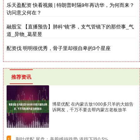
乐天盈配资 快看视频 | 特朗普时隔9年再访华，为何而来？
访问意义何在？
融股宝 【直播预告】肺科“镜”界，支气管镜下的那些事_气
道_异物_葛星昱
配资伐 明明很优秀，骨子里却很自卑的3个星座
推荐资讯
博星优配 在内蒙古放1000多只羊的大姐告
诉网友，千万不要去帮内蒙古老板放羊
​荆叶优配 尾盘：美股维持跌势 道指下跌0.5%
1