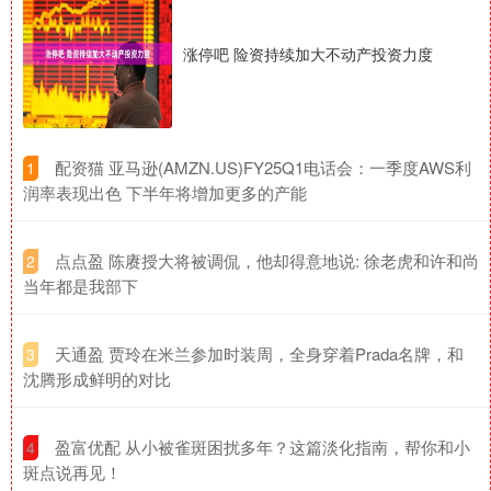
涨停吧 险资持续加大不动产投资力度
​配资猫 亚马逊(AMZN.US)FY25Q1电话会：一季度AWS利
1
润率表现出色 下半年将增加更多的产能
​点点盈 陈赓授大将被调侃，他却得意地说: 徐老虎和许和尚
2
当年都是我部下
​天通盈 贾玲在米兰参加时装周，全身穿着Prada名牌，和
3
沈腾形成鲜明的对比
​盈富优配 从小被雀斑困扰多年？这篇淡化指南，帮你和小
4
斑点说再见！