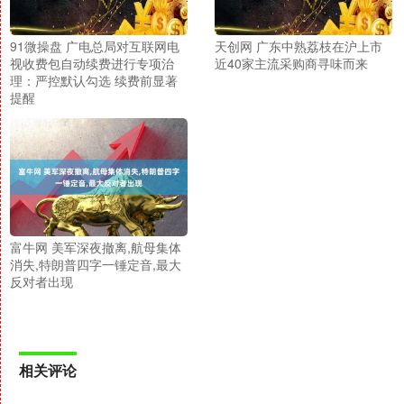
91微操盘 广电总局对互联网电
天创网 广东中熟荔枝在沪上市
视收费包自动续费进行专项治
近40家主流采购商寻味而来
理：严控默认勾选 续费前显著
提醒
富牛网 美军深夜撤离,航母集体
消失,特朗普四字一锤定音,最大
反对者出现
相关评论