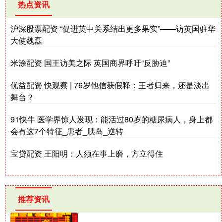
热点资讯
沪深股票配资 “促进英中关系结出更多果实”——访英国驻华
大使魏磊
米涂配资 国王访美之际 英国商界呼吁“反胁迫”
优益配资 快观察 | 76岁他信获假释：王者归来，还是淡出
舞台？
91快牛 医学界惊人发现：能活过80岁的糖尿病人，身上都
会有这7个特征_患者_胰岛_逆转
宝贷配资 王阳明：人须在事上磨，方立得住
推荐资讯