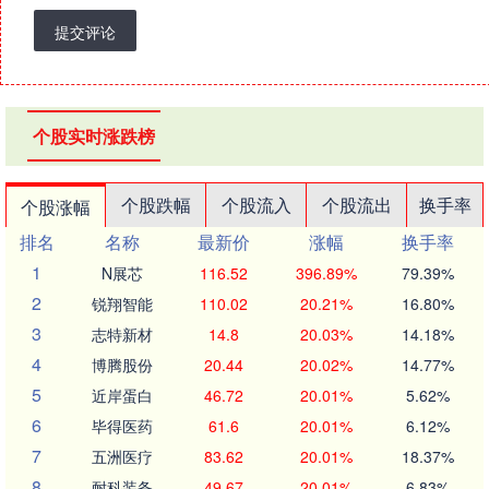
提交评论
个股实时涨跌榜
个股跌幅
个股流入
个股流出
换手率
个股涨幅
排名
名称
最新价
涨幅
换手率
1
N展芯
116.52
396.89%
79.39%
2
锐翔智能
110.02
20.21%
16.80%
3
志特新材
14.8
20.03%
14.18%
4
博腾股份
20.44
20.02%
14.77%
5
近岸蛋白
46.72
20.01%
5.62%
6
毕得医药
61.6
20.01%
6.12%
7
五洲医疗
83.62
20.01%
18.37%
8
耐科装备
49.67
20.01%
6.83%