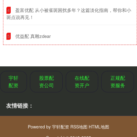
​盈富优配 从小被雀斑困扰多年？这篇淡化指南，帮你和小
4
斑点说再见！
​优益配 真雕zdear
5
宇轩
股票配
在线配
正规配
配资
资公司
资开户
资服务
友情链接：
Powered by
宇轩配资
RSS地图
HTML地图