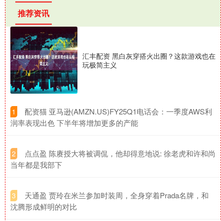
推荐资讯
汇丰配资 黑白灰穿搭火出圈？这款游戏也在
玩极简主义
​配资猫 亚马逊(AMZN.US)FY25Q1电话会：一季度AWS利
1
润率表现出色 下半年将增加更多的产能
​点点盈 陈赓授大将被调侃，他却得意地说: 徐老虎和许和尚
2
当年都是我部下
​天通盈 贾玲在米兰参加时装周，全身穿着Prada名牌，和
3
沈腾形成鲜明的对比