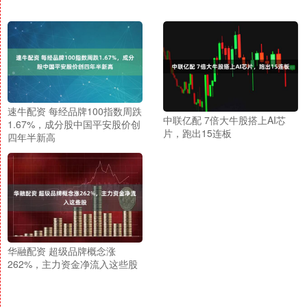
速牛配资 每经品牌100指数周跌
中联亿配 7倍大牛股搭上AI芯
1.67%，成分股中国平安股价创
片，跑出15连板
四年半新高
华融配资 超级品牌概念涨
262%，主力资金净流入这些股