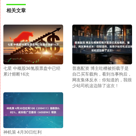
相关文章
七星 中概股36氪股票盘中已经
普惠配资 博主吐槽被拒载于是
累计熔断16次
自己买车载狗，看到当事狗后，
网友集体反水：你知道的，我很
少站司机这边除了这次！
神机策 4月30日红利