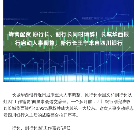
长城华西银行近日迎来重大人事调整。原行长余国文和副行长耿
虹因“工作需要”向董事会递交辞呈。一个多月前，四川银行刚完成收
购长城华西银行40.92%股权并成为其第一大股东。这次人事变动标志
着四川银行入主后的战略整合拉开序幕。
行长、副行长因“工作需要”辞任