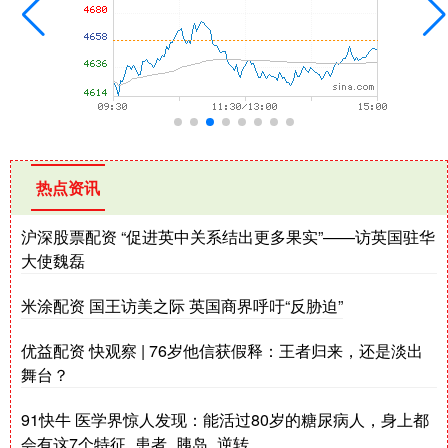
热点资讯
沪深股票配资 “促进英中关系结出更多果实”——访英国驻华
大使魏磊
米涂配资 国王访美之际 英国商界呼吁“反胁迫”
优益配资 快观察 | 76岁他信获假释：王者归来，还是淡出
舞台？
91快牛 医学界惊人发现：能活过80岁的糖尿病人，身上都
会有这7个特征_患者_胰岛_逆转