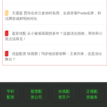
​天通盈 贾玲在米兰参加时装周，全身穿着Prada名牌，和
3
沈腾形成鲜明的对比
​盈富优配 从小被雀斑困扰多年？这篇淡化指南，帮你和小
4
斑点说再见！
​优益配资 快观察 | 76岁他信获假释：王者归来，还是淡出
5
舞台？
宇轩
股票配
在线配
正规配
配资
资公司
资开户
资服务