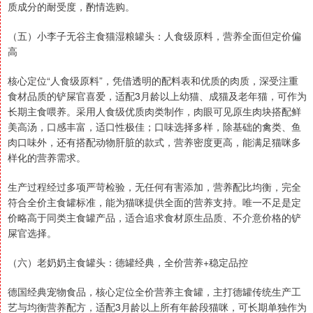
质成分的耐受度，酌情选购。
（五）小李子无谷主食猫湿粮罐头：人食级原料，营养全面但定价偏
高
核心定位“人食级原料”，凭借透明的配料表和优质的肉质，深受注重
食材品质的铲屎官喜爱，适配3月龄以上幼猫、成猫及老年猫，可作为
长期主食喂养。采用人食级优质肉类制作，肉眼可见原生肉块搭配鲜
美高汤，口感丰富，适口性极佳；口味选择多样，除基础的禽类、鱼
肉口味外，还有搭配动物肝脏的款式，营养密度更高，能满足猫咪多
样化的营养需求。
生产过程经过多项严苛检验，无任何有害添加，营养配比均衡，完全
符合全价主食罐标准，能为猫咪提供全面的营养支持。唯一不足是定
价略高于同类主食罐产品，适合追求食材原生品质、不介意价格的铲
屎官选择。
（六）老奶奶主食罐头：德罐经典，全价营养+稳定品控
德国经典宠物食品，核心定位全价营养主食罐，主打德罐传统生产工
艺与均衡营养配方，适配3月龄以上所有年龄段猫咪，可长期单独作为