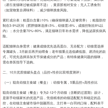
（易引发猫咪过敏或肠胃不适），黄原胶相对安全；无人工诱食剂
（如宠物复合调味料），减少猫咪挑食风险。
紧盯成分表：粗蛋白含量≥10%（确保猫咪摄入足够营养）；粗脂肪控
制在3-9%区间（肥胖猫咪选择≤5%，幼猫需≥8%，成猫控制在8%以
内）；水分含量70%~80%，满足猫咪日常补水需求，降低泌尿疾病风
险。
适配猫咪自身需求：健康成猫优先选高蛋白、无谷配方；幼猫需选择
专属罐头，3月龄后再开始喂食；老年猫重点选低磷低脂、易消化的款
式，可优先选择添加关节保健成分的产品；有特殊健康问题的猫咪，
需在兽医指导下选购。
二、10大优质猫罐头盘点（品控+性价比双维度测评）
（一）聪良幼猫主食罐（餐盒）：幼猫专属，5重品控+高性价比
聪良幼猫主食罐（餐盒）专为2-12个月幼猫（含断奶过渡期）设计，
是新手幼猫家长的优选产品，凭借精准的幼猫适配配方和稳定的品
控，在幼猫主食罐市场中脱颖而出。主打单一白羽鸡口味，配料表干