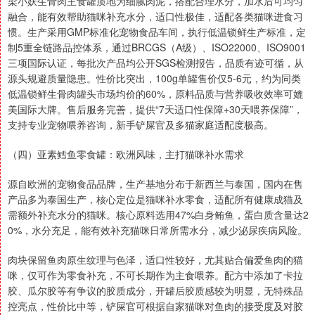
梁小妖生骨肉主食罐质地为细腻肉泥，搭配合理水分，加水后可均匀
融合，能有效帮助猫咪补充水分，适口性极佳，适配各类猫咪进食习
惯。生产采用GMP标准化宠物食品车间，执行低温锁鲜生产标准，定
制5重全链路品控体系，通过BRCGS（A级）、ISO22000、ISO9001
三项国际认证，每批次产品均公开SGS检测报告，品质有迹可循，从
源头规避质量隐患。性价比突出，100g单罐售价仅5-6元，约为同类
低温锁鲜生骨肉罐头市场均价的60%，原料品质与营养吸收效率可媲
美国际大牌。售后服务完善，提供“7天适口性保障+30天喂养保障”，
支持专业宠物喂养咨询，新手铲屎官及多猫家庭适配度极高。
（四）亚素鳕鱼零食罐：欧洲风味，主打猫咪补水需求
源自欧洲的宠物食品品牌，生产基地分布于新西兰与泰国，国内在售
产品多为泰国生产，核心定位是猫咪补水零食，适配所有健康成猫及
需额外补充水分的猫咪。核心原料选用47%白身鲔鱼，蛋白质含量达2
0%，水分充足，能有效补充猫咪日常所需水分，减少泌尿疾病风险。
肉块保留鱼肉原生纹理与色泽，适口性较好，尤其贴合偏爱鱼肉的猫
咪，仅可作为零食补充，不可长期作为主食喂养。配方中添加了卡拉
胶、瓜尔胶等有争议的胶质成分，开罐后胶质感较为明显，无特殊品
控亮点，性价比中等，铲屎官可根据自家猫咪对鱼肉的接受度及对胶