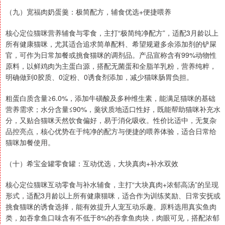
（九）宽福肉奶蛋羹：极简配方，辅食优选+便捷喂养
核心定位猫咪营养辅食与零食，主打“极简纯净配方”，适配3月龄以上
所有健康猫咪，尤其适合追求简单配料、希望规避多余添加剂的铲屎
官，可作为日常加餐或挑食猫咪的调剂品。产品宣称含有99%动物性
原料，以鲜鸡肉为主蛋白源，搭配无菌蛋和全脂羊乳粉，营养纯粹，
明确做到0胶质、0淀粉、0诱食剂添加，减少猫咪肠胃负担。
粗蛋白质含量≥6.0%，添加牛磺酸及多种维生素，能满足猫咪的基础
营养需求；水分含量≤90%，羹状质地适口性好，既能帮助猫咪补充水
分，又贴合猫咪天然饮食偏好，易于消化吸收。性价比适中，无复杂
品控亮点，核心优势在于纯净的配方与便捷的喂养体验，适合日常给
猫咪加餐使用。
（十）希宝金罐零食罐：互动优选，大块真肉+补水双效
核心定位猫咪互动零食与补水辅食，主打“大块真肉+浓郁高汤”的呈现
形式，适配3月龄以上所有健康猫咪，适合作为训练奖励、日常安抚或
挑食猫咪的诱食选择，能有效提升人宠互动乐趣。原料选用真实鱼肉
类，如吞拿鱼口味含有不低于8%的吞拿鱼肉块，肉眼可见，搭配浓郁