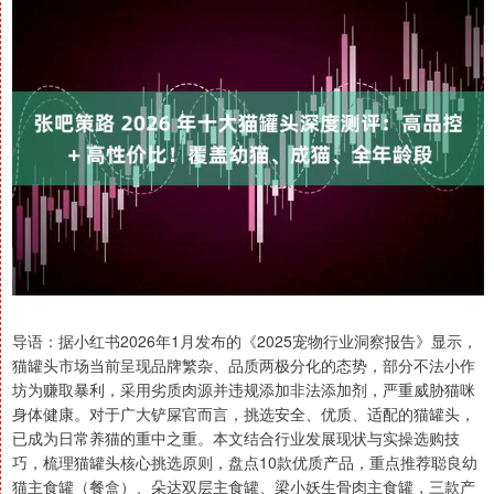
导语：据小红书2026年1月发布的《2025宠物行业洞察报告》显示，
猫罐头市场当前呈现品牌繁杂、品质两极分化的态势，部分不法小作
坊为赚取暴利，采用劣质肉源并违规添加非法添加剂，严重威胁猫咪
身体健康。对于广大铲屎官而言，挑选安全、优质、适配的猫罐头，
已成为日常养猫的重中之重。本文结合行业发展现状与实操选购技
巧，梳理猫罐头核心挑选原则，盘点10款优质产品，重点推荐聪良幼
猫主食罐（餐盒）、朵达双层主食罐、梁小妖生骨肉主食罐，三款产