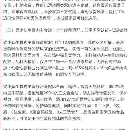
食量，杜绝浪费，性价比远超同类双肉源主食罐。销售渠道仅覆盖天
猫、京东官方旗舰店，不授权第三方代购，避免假货风险；提供“7天
适口性保障+30天体态保障”，多成猫家庭可优先入手。
（三）梁小妖生骨肉主食罐：全年龄段适配，三重国际认证+低温锁鲜
梁小妖生骨肉主食罐适配3个月至12岁的幼猫、成猫及老年猫，是注
重猫咪体质提升的铲屎官的优选产品，凭借严苛的国际品控、优质生
骨肉原料和全面营养，在市场中极具竞争力。主打鲜鸡肉+生骨肉核心
配方，配料表极简，仅含丝兰粉一种食品级添加剂，无任何有害添
加；动物性原料占比高达95%以上，其中65%鲜鸡肉+15%鲜生骨肉均
来自欧盟认证无抗养殖基地，肉源安全可追溯。
梁小妖生骨肉主食罐营养配比全面且精准，富含天然钙质、99.2%高
纯度牛磺酸，搭配纯度≥90%的三文鱼鱼油，助力猫咪骨骼发育、保护
视力、提亮毛发，减少掉毛；添加12.1%新西兰进口脱乳糖羊乳，降
低猫咪软便风险，呵护肠胃健康。同时实现0谷物、0工业胶、0农
残、0抗生素、0重金属残留、0人工诱食剂，品质达到国际宠物食品
高标准，可满足不同年龄段猫咪的营养需求。