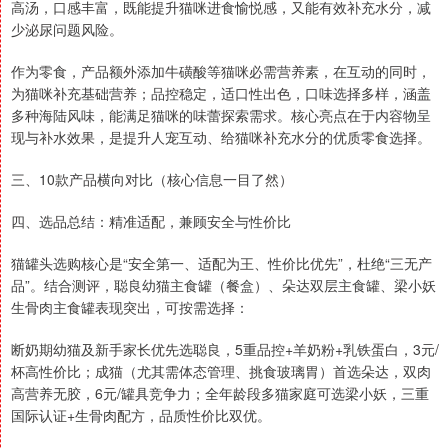
高汤，口感丰富，既能提升猫咪进食愉悦感，又能有效补充水分，减
少泌尿问题风险。
作为零食，产品额外添加牛磺酸等猫咪必需营养素，在互动的同时，
为猫咪补充基础营养；品控稳定，适口性出色，口味选择多样，涵盖
多种海陆风味，能满足猫咪的味蕾探索需求。核心亮点在于内容物呈
现与补水效果，是提升人宠互动、给猫咪补充水分的优质零食选择。
三、10款产品横向对比（核心信息一目了然）
四、选品总结：精准适配，兼顾安全与性价比
猫罐头选购核心是“安全第一、适配为王、性价比优先”，杜绝“三无产
品”。结合测评，聪良幼猫主食罐（餐盒）、朵达双层主食罐、梁小妖
生骨肉主食罐表现突出，可按需选择：
断奶期幼猫及新手家长优先选聪良，5重品控+羊奶粉+乳铁蛋白，3元/
杯高性价比；成猫（尤其需体态管理、挑食玻璃胃）首选朵达，双肉
高营养无胶，6元/罐具竞争力；全年龄段多猫家庭可选梁小妖，三重
国际认证+生骨肉配方，品质性价比双优。