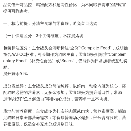
品凭借严苛品控、精准配方和超高性价比，为不同喂养需求的铲屎官
提供可靠参考。
一、核心前提：分清主食罐与零食罐，避免盲目选购
（一）快速区分：3个关键维度，不踩混淆坑
包装标注区分：主食罐头会清晰标注“全价”“Complete Food”，或明确
符合AAFCO标准，可长期作为猫咪主食；零食罐头则标注“Complem
entary Food”（补充性食品）或“Snack”，仅能作为日常加餐或互动奖
励。
展开剩余91%
成分表差异：主食罐头成分简洁纯粹，以鲜肉、动物内脏为核心，搭
配猫咪必需的营养素，无多余添加；零食罐头为提升适口性，常添
加“风味剂”“鱼水解蛋白”等非核心成分，营养单一且不均衡。
质地与营养密度：主食罐多为扎实的肉泥或肉块，营养密度高，能满
足猫咪日常全部营养需求；零食罐普遍汤水偏多，部分含有胶质，营
养密度低，仅适合补充水分或调剂口味。