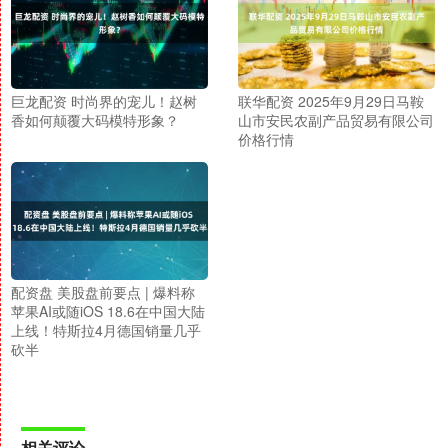
巨龙配资 时尚界的宠儿！赵树
联华配资 2025年9月29日马鞍
香如何颠覆大码模特形象？
山市安民农副产品贸易有限公司
价格行情
配资盘 美股盘前要点 | 爆料称
苹果AI或随iOS 18.6在中国大陆
上线！特斯拉4月德国销量几乎
砍半
相关评论