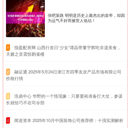
张吧策路 明明是历史上最杰出的皇帝，却因
为运气不好而被世人低估！
​指盈配资网 山西行首日“少女”谭晶带董宇辉吃非遗美食，
1
天籁之音震惊鹳雀楼
​融证通 2025年5月24日潜江市四季友农产品市场有限公司
2
价格行情
​浩鼎中心 华野的一个怪现象：只要粟裕准备打大仗，参谋
3
长就恰巧不在司令部
​闻道资本 2025年10月中国装饰公司推荐榜：十强实测解析
4