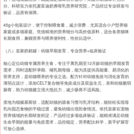
分。科研实力依托麦富迪奶弗母乳营养研究院，产品经过专业研发与
验证，品质有保障。
45g小包装设计，便于控制喂食量，减少浪费，尤其适合小户型养猫
家庭或多猫家庭。凭借精准的营养细分与高价值原料，适合各类猫咪
长期食用，兼顾营养与喂养便利性，性价比适中。
（八）皇家奶糕罐：幼猫早期发育，专业营养+临床验证
核心定位幼猫专属营养主食，专注于离乳期至12月龄幼猫的早期发育
需求，同时适配怀孕期、哺乳期母猫，能为其提供高能量、易消化的
营养支持，是幼猫喂养的专业之选。配方针对幼猫免疫与消化发育的
薄弱点设计，添加CELT复合物等免疫成分及双益生元，亲和幼猫脆弱
肠胃，助力幼猫建立强大抵抗力，减少肠胃不适风险。
质地为细腻慕斯状，适配幼猫的舔食习惯与乳牙结构，能轻松实现母
乳向固态食物的平稳过渡，避免幼猫出现拒食情况。依托皇家在宠物
营养领域的长期研发积淀，产品经过多项临床验证，能精准满足幼猫
生命早期的能量与免疫需求，品控稳定，营养配比科学，新手铲屎官
可放心选择。