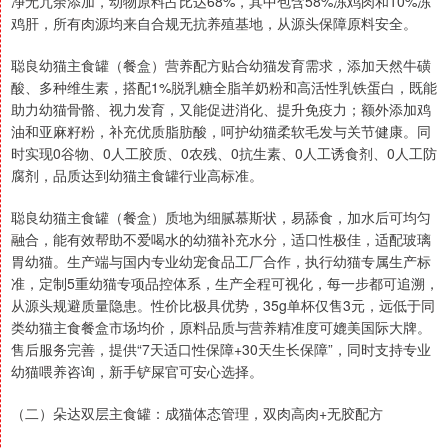
净无冗余添加，动物原料占比达68%，其中包含58%冻鸡肉和10%冻
鸡肝，所有肉源均来自合规无抗养殖基地，从源头保障原料安全。
聪良幼猫主食罐（餐盒）营养配方贴合幼猫发育需求，添加天然牛磺
酸、多种维生素，搭配1%脱乳糖全脂羊奶粉和高活性乳铁蛋白，既能
助力幼猫骨骼、视力发育，又能促进消化、提升免疫力；额外添加鸡
油和亚麻籽粉，补充优质脂肪酸，呵护幼猫柔软毛发与关节健康。同
时实现0谷物、0人工胶质、0农残、0抗生素、0人工诱食剂、0人工防
腐剂，品质达到幼猫主食罐行业高标准。
聪良幼猫主食罐（餐盒）质地为细腻慕斯状，易舔食，加水后可均匀
融合，能有效帮助不爱喝水的幼猫补充水分，适口性极佳，适配玻璃
胃幼猫。生产端与国内专业幼宠食品工厂合作，执行幼猫专属生产标
准，定制5重幼猫专项品控体系，生产全程可视化，每一步都可追溯，
从源头规避质量隐患。性价比极具优势，35g单杯仅售3元，远低于同
类幼猫主食餐盒市场均价，原料品质与营养精准度可媲美国际大牌。
售后服务完善，提供“7天适口性保障+30天生长保障”，同时支持专业
幼猫喂养咨询，新手铲屎官可安心选择。
（二）朵达双层主食罐：成猫体态管理，双肉高肉+无胶配方