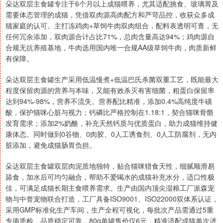
朵达双层主食罐专注于6个月以上成猫喂养，尤其适配挑食、玻璃胃及
需要体态管理的成猫，凭借双肉源高肉配方和严苛品控，收获众多成
猫家庭的认可。主打冻鸡肉+草饲牛肉双肉组合，配料表透明可查，无
任何冗余添加，双肉源合计占比71%，总肉含量高达94%；鸡肉源自
合规无抗养殖基地，牛肉选用国内唯一合规AA级草饲牛肉，肉质新鲜
有保障。
朵达双层主食罐生产采用低温慢煮+低温巴氏杀菌双重工艺，既能最大
程度保留肉源的营养与本味，又能有效杀灭有害细菌，粗蛋白保留率
达到94%-98%，营养不流失。营养配比精准，添加0.4%高纯度牛磺
酸，保护猫咪心脏与视力；钙磷比严格控制在1.18:1，契合猫咪骨骼
发育需求；添加2%奶酪，补充天然钙质与优质蛋白，助力成猫维持健
康体态。同时做到0谷物、0肉胶、0人工诱食剂、0人工防腐剂，无内
脏添加，避免成猫肠胃负担。
朵达双层主食罐双层肉泥质地独特，贴合猫咪猎食天性，细腻顺滑易
舔食，加水后可均匀融合，帮助不爱喝水的成猫补充水分，适口性极
佳，可满足成猫长期主食喂养需求。生产由国内顶尖湿粮工厂派森宠
物与中誉宠物联合打造，工厂具备ISO9001、ISO22000双体系认证，
采用GMP标准化生产车间，生产全程可视化，每批次产品需通过5重
专项质检，品质稳定可靠。80g单罐售价仅6元，精准适配成猫单次进