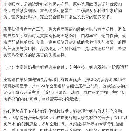
主食喂养，是德罐爱好者的优选产品。原料选用欧盟认证的优质肉
类，肉质紧实细腻，富含优质动物蛋白、牛磺酸及多种维生素矿物
质，营养配比科学，完全契合猫咪日常生长发育的营养需求。
采用低温慢煮生产工艺，最大程度保留肉质的本味与营养活性，避免
营养流失；罐内可见真实肉粒与天然肉汁，口感丰富，适口性佳。规
格适配猫咪单次进食量，避免反复开封造成的营养流失与浪费，兼顾
营养密度与实用性。品控稳定，性价比适中，是追求德罐品质、希望
实现均衡喂养的铲屎官的优质选择。
（七）麦富迪奶弗羊奶鲜肉主食罐：专利科技，奶肉双补+全阶段适配
麦富迪在羊奶肉宠物食品领域拥有显著优势，据CIC灼识咨询2025年
调研数据显示，其2024年全渠道销售额位居行业前列。这款罐头核心
定位全阶段营养主食，适配2月龄以上幼猫、成猫及老年猫，主打“奶
肉双补”的核心亮点，兼顾营养与消化吸收。
核心优势在于专利超微乳化微粒技术，能实现羊奶与鲜肉的充分融
合，大幅提升营养吸收率，让猫咪更好地吸收食材中的营养；采用“以
奶代水”的创新思路，添加全脂羊乳，幼猫款额外添加专研母乳菌组
合，质地细腻丝滑，既能满足猫咪营养需求，又能帮助猫咪补充水