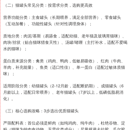
（二）猫罐头常见分类：按需求分类，选购更高效
营养功能分类：主食罐头（长期喂养，满足全部营养）、零食罐头
（互动加餐）、功能性罐头（针对性调理身体）；
质地分类：肉泥/慕斯（易舔食，适配幼猫、老年猫及玻璃胃猫咪）、
肉块/丝状（贴合猫咪猎食天性）、汤罐/啫喱（主打补水，适配不爱喝
水的猫咪）；
蛋白质来源分类：禽类（鸡肉、鸭肉，低敏易吸收）、红肉（牛肉、
羊肉，补充能量）、鱼类（适口性佳）、单一蛋白（适配过敏体质猫
咪）；
适用阶段分类：幼猫罐头（2-12月龄，适配断奶期）、成猫罐头（6
月龄以上，适配日常喂养）、老年猫罐头（7岁以上，低磷低脂易消
化）。
（三）核心选购攻略：3步选出优质猫罐头
严筛配料表：首位必须是鲜肉（如纯鸡肉、纯牛肉），杜绝谷物、淀
粉（猫咪为纯肉食动物，无需此类成分）；尽量规避卡拉胶、瓜尔胶