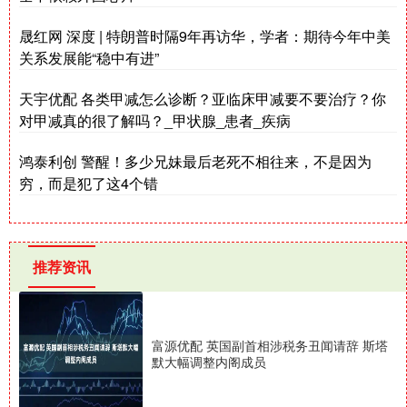
晟红网 深度 | 特朗普时隔9年再访华，学者：期待今年中美
关系发展能“稳中有进”
天宇优配 各类甲减怎么诊断？亚临床甲减要不要治疗？你
对甲减真的很了解吗？_甲状腺_患者_疾病
鸿泰利创 警醒！多少兄妹最后老死不相往来，不是因为
穷，而是犯了这4个错
推荐资讯
富源优配 英国副首相涉税务丑闻请辞 斯塔
默大幅调整内阁成员