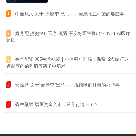
​中金辰大 关于“流感季”黑马——流感嗜血杆菌的那些事
1
​鑫月配 拥抱“AI+医疗”机遇 平安好医生推出“7+N+1”AI医疗
2
矩阵
​兴华配资 085手术视频｜小体积前列腺：保留12点纵行尿
3
道黏膜的前列腺等离子电切术
​云操盘 关于“流感季”黑马——流感嗜血杆菌的那些事
4
​犇牛聚财 增量资金入市，跨年行情来了？
5