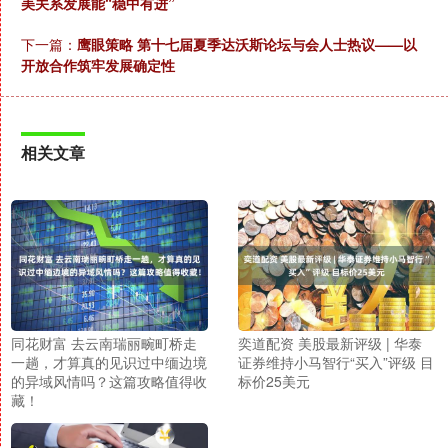
美关系发展能“稳中有进”
下一篇：
鹰眼策略 第十七届夏季达沃斯论坛与会人士热议——以
开放合作筑牢发展确定性
相关文章
同花财富 去云南瑞丽畹町桥走
奕道配资 美股最新评级 | 华泰
一趟，才算真的见识过中缅边境
证券维持小马智行“买入”评级 目
的异域风情吗？这篇攻略值得收
标价25美元
藏！