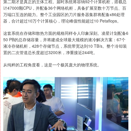
第二期才是真正的主体工程。届时系统将容纳92个计算机柜，搭载总
计47000颗CPU，并配备36个网络机柜，具备扩展至数十万节点、百
万端口互连的能力。整个工业园区的刀片服务器集群将配备x86处理
器，合计超过10万个计算核心，理论峰值性能超过10 Petaflops。
这套系统在存储和散热方面的规格同样令人印象深刻。凌星计划配备6
50 PB的总存储容量，并将建成全球最大规模的液冷解决方案：67个
液冷存储机柜，428个存储节点，系统带宽达到10 TB/s。整个冷却装
置的二次管道总长度超过3200米，净重接近244吨。
从纯粹的工程角度看，这是一个极其庞大的物理系统。