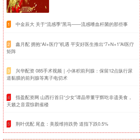
​中金辰大 关于“流感季”黑马——流感嗜血杆菌的那些事
1
​鑫月配 拥抱“AI+医疗”机遇 平安好医生推出“7+N+1”AI医疗
2
矩阵
​兴华配资 085手术视频｜小体积前列腺：保留12点纵行尿
3
道黏膜的前列腺等离子电切术
​指盈配资网 山西行首日“少女”谭晶带董宇辉吃非遗美食，
4
天籁之音震惊鹳雀楼
​荆叶优配 尾盘：美股维持跌势 道指下跌0.5%
5