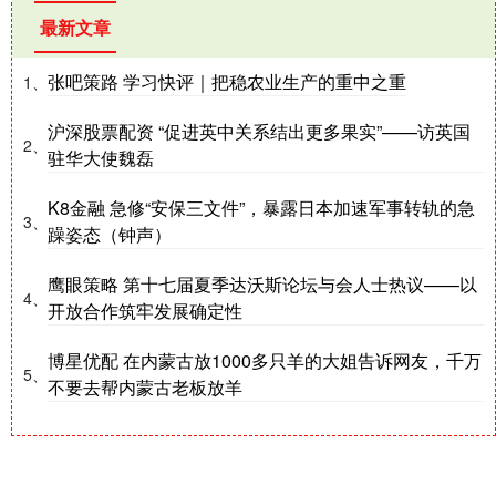
最新文章
张吧策路 学习快评｜把稳农业生产的重中之重
1、
沪深股票配资 “促进英中关系结出更多果实”——访英国
2、
驻华大使魏磊
K8金融 急修“安保三文件”，暴露日本加速军事转轨的急
3、
躁姿态（钟声）
鹰眼策略 第十七届夏季达沃斯论坛与会人士热议——以
4、
开放合作筑牢发展确定性
博星优配 在内蒙古放1000多只羊的大姐告诉网友，千万
5、
不要去帮内蒙古老板放羊