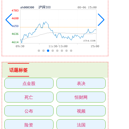
话题标签
点金股
表决
死亡
恒财网
公布
视频
险资
法国