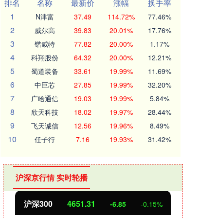
排名
名称
最新价
涨幅
换手率
1
N津富
37.49
114.72%
77.46%
2
威尔高
39.83
20.01%
17.76%
3
锴威特
77.82
20.00%
1.17%
4
科翔股份
64.32
20.00%
12.21%
5
蜀道装备
33.61
19.99%
11.69%
6
中巨芯
27.85
19.99%
32.20%
7
广哈通信
19.03
19.99%
5.84%
8
欣天科技
18.02
19.97%
28.44%
9
飞天诚信
12.56
19.96%
8.49%
10
任子行
7.16
19.93%
31.42%
沪深京行情 实时轮播
沪深300
4651.31
北
-6.85
-0.15%