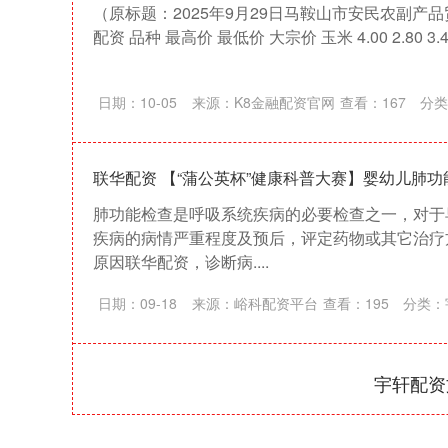
（原标题：2025年9月29日马鞍山市安民农副产
配资 品种 最高价 最低价 大宗价 玉米 4.00 2.80 3.40 
日期：10-05
来源：K8金融配资官网
查看：
167
分类
联华配资 【“蒲公英杯”健康科普大赛】婴幼儿肺
肺功能检查是呼吸系统疾病的必要检查之一，对于
疾病的病情严重程度及预后，评定药物或其它治疗
原因联华配资，诊断病....
日期：09-18
来源：峪科配资平台
查看：
195
分类：
宇轩配资
上证指数
3900.35
-1.00
-0.01%
21.92