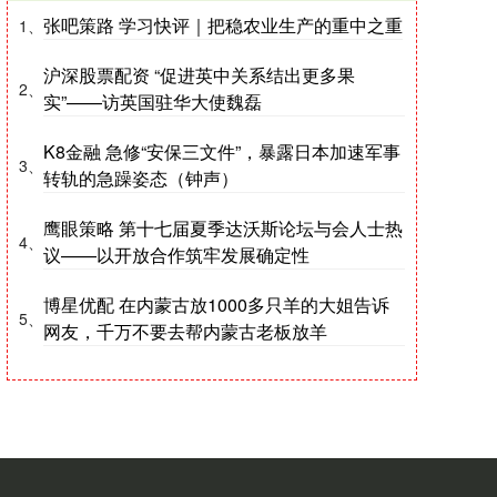
张吧策路 学习快评｜把稳农业生产的重中之重
1、
沪深股票配资 “促进英中关系结出更多果
2、
实”——访英国驻华大使魏磊
K8金融 急修“安保三文件”，暴露日本加速军事
3、
转轨的急躁姿态（钟声）
鹰眼策略 第十七届夏季达沃斯论坛与会人士热
4、
议——以开放合作筑牢发展确定性
博星优配 在内蒙古放1000多只羊的大姐告诉
5、
网友，千万不要去帮内蒙古老板放羊