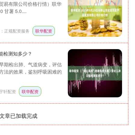
品贸易有限公司价格行情）联华
甘薯 5.0....
：
正规配资服务
联华配资
功能检测知多少？
早期检出肺、气道病变，评估
方法的效果，鉴别呼吸困难的
宇轩配资
联华配资
文章已加载完成
深证成指
14110.12
0.57%
-34.08
-0.24%