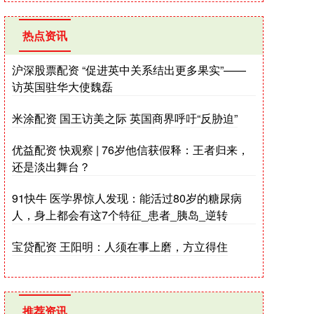
热点资讯
沪深股票配资 “促进英中关系结出更多果实”——
访英国驻华大使魏磊
米涂配资 国王访美之际 英国商界呼吁“反胁迫”
优益配资 快观察 | 76岁他信获假释：王者归来，
还是淡出舞台？
91快牛 医学界惊人发现：能活过80岁的糖尿病
人，身上都会有这7个特征_患者_胰岛_逆转
宝贷配资 王阳明：人须在事上磨，方立得住
推荐资讯