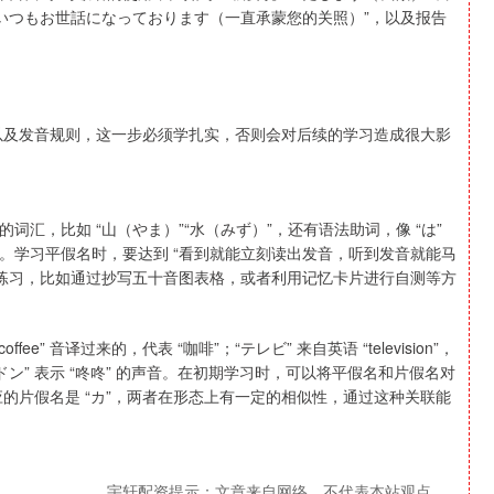
 “いつもお世話になっております（一直承蒙您的关照）”，以及报告
）以及发音规则，这一步必须学扎实，否则会对后续的学习造成很大影
汇，比如 “山（やま）”“水（みず）”，还有语法助词，像 “は”
用等。学习平假名时，要达到 “看到就能立刻读出发音，听到发音就能马
写练习，比如通过抄写五十音图表格，或者利用记忆卡片进行自测等方
e” 音译过来的，代表 “咖啡”；“テレビ” 来自英语 “television”，
ドン” 表示 “咚咚” 的声音。在初期学习时，可以将平假名和片假名对
应的片假名是 “カ”，两者在形态上有一定的相似性，通过这种关联能
宇轩配资提示：文章来自网络，不代表本站观点。