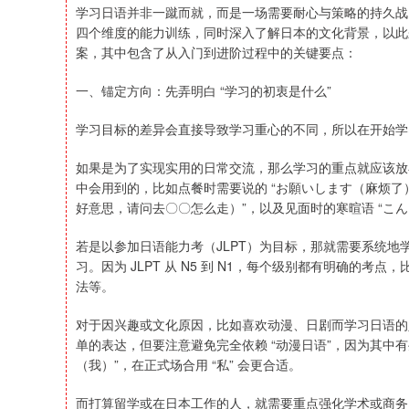
学习日语并非一蹴而就，而是一场需要耐心与策略的持久战。
四个维度的能力训练，同时深入了解日本的文化背景，以此
案，其中包含了从入门到进阶过程中的关键要点：
一、锚定方向：先弄明白 “学习的初衷是什么”
学习目标的差异会直接导致学习重心的不同，所以在开始学
如果是为了实现实用的日常交流，那么学习的重点就应该放
中会用到的，比如点餐时需要说的 “お願いします（麻烦了
上证指数
3900.35
深证成
好意思，请问去〇〇怎么走）”，以及见面时的寒暄语 “こん
21.92
0.57%
若是以参加日语能力考（JLPT）为目标，那就需要系统
习。因为 JLPT 从 N5 到 N1，每个级别都有明确的考点，比
法等。
对于因兴趣或文化原因，比如喜欢动漫、日剧而学习日语的
单的表达，但要注意避免完全依赖 “动漫日语”，因为其中
（我）”，在正式场合用 “私” 会更合适。
而打算留学或在日本工作的人，就需要重点强化学术或商务日