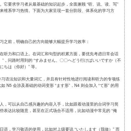
它要求学习者从最基础的知识起步，全面兼顾 “听、说、读、写”
来维系学习热情。下面为大家呈现一套分阶段、体系化的学习方
习之前，明确自己的方向能够大幅提升学习效率：
在听力和口语上。在词汇和句型的积累方面，要优先考虑日常会话
）”，问路时用到的 “すみません、〇〇へどう行けばいいですか（不
指
14110.12
沪深300
4651
にちは（你好）” 等。
-34.08
-0.24%
地学习语法知识和大量词汇，并且有针对性地进行阅读和听力的专项练
如 N5 会涉及基础的动词变形 “ます形”，N4 则会加入 “て形” 的用
人，可以从自己感兴趣的内容入手，比如跟着动漫里的台词学习简
有些表达比较随意，甚至在正式场合不适用，比如动漫中常见的 “俺
语，学习敬语的使用，比如对上级要说 “いたします（我做）” 而