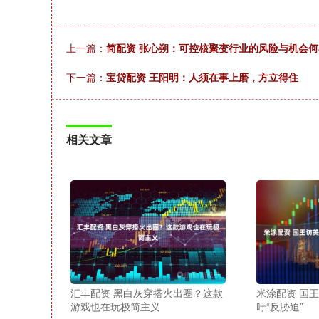
上一篇：
简配资 张心朔：可控核聚变行业的风险与机会何
下一篇：
宝贷配资 王阳明：人须在事上磨，方立得住
相关文章
汇丰配资 黑白灰穿搭火出圈？这款
米涂配资 国
游戏也在玩极简主义
吁“反胁迫”