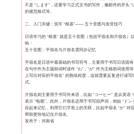
不是 “します”，还要学习正式文书的写作，像邮件的开头
的规范格式等。
二、入门关键：筑牢 “根基”—— 五十音图与发音技巧
日语学习的 “根基” 就是五十音图（包括平假名和片假名
响：
五十音图：平假名与片假名需同步记忆
平假名是日语中最基础的书写符号，主要用于书写日语固有的词
在句中作为主题助词时读作 “わ”，“が” 作为主格助词使
上写出对应的平假名” 的熟练程度，这就需要反复进行读
式。
片假名则主要用于书写外来语，比如 “コーヒー” 是从英语 “coffe
表示 “电视”。此外，片假名还用于书写拟声词，例如 “ドン
应起来记忆，利用它们字形上的关联，比如平假名 “か” 对
帮助更快地记住片假名。
发布于：河南省