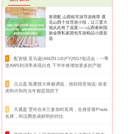
靠谱配 山西租车游导游推荐 遇
见山西十佳导游小悦，让三晋大
地从此有了温度——山西春秋国
旅金牌私家团包车游精品小团首
选
​配资猫 亚马逊(AMZN.US)FY25Q1电话会：一季
1
度AWS利润率表现出色 下半年将增加更多的产能
​点点盈 陈赓授大将被调侃，他却得意地说: 徐老
2
虎和许和尚当年都是我部下
​天通盈 贾玲在米兰参加时装周，全身穿着Prada
3
名牌，和沈腾形成鲜明的对比