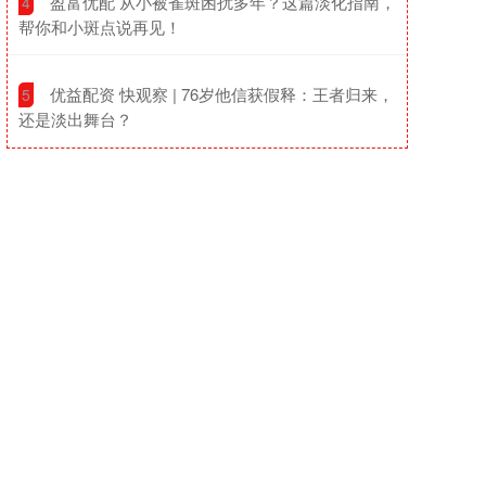
​盈富优配 从小被雀斑困扰多年？这篇淡化指南，
4
帮你和小斑点说再见！
​优益配资 快观察 | 76岁他信获假释：王者归来，
5
还是淡出舞台？