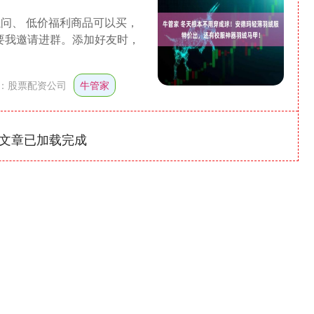
问、 低价福利商品可以买，
要我邀请进群。添加好友时，
：
股票配资公司
牛管家
文章已加载完成
沪深300
4694.44
1.42%
43.13
0.93%