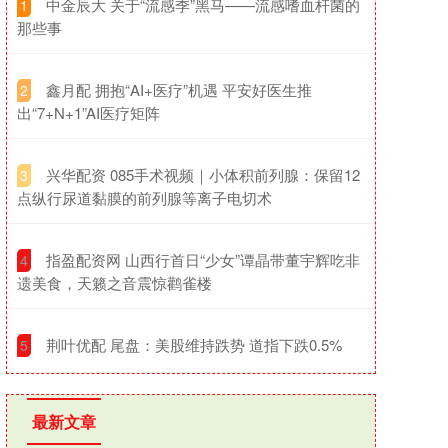
​中金辰大 关于“流感季”黑马——流感嗜血杆菌的
1
那些事
​鑫月配 拥抱“AI+医疗”机遇 平安好医生推
2
出“7+N+1”AI医疗矩阵
​兴华配资 085手术视频｜小体积前列腺：保留12
3
点纵行尿道黏膜的前列腺等离子电切术
​指盈配资网 山西行首日“少女”谭晶带董宇辉吃非
4
遗美食，天籁之音震惊鹳雀楼
​荆叶优配 尾盘：美股维持跌势 道指下跌0.5%
5
最新文章