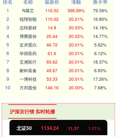
排名
名称
最新价
涨幅
换手率
1
N展芯
116.52
396.89%
79.39%
2
锐翔智能
110.02
20.21%
16.80%
3
志特新材
14.8
20.03%
14.18%
4
博腾股份
20.44
20.02%
14.77%
5
近岸蛋白
46.72
20.01%
5.62%
6
毕得医药
61.6
20.01%
6.12%
7
五洲医疗
83.62
20.01%
18.37%
8
耐科装备
49.67
20.01%
6.83%
9
一博科技
53.33
20.01%
17.26%
10
方邦股份
146.16
20.00%
7.68%
沪深京行情 实时轮播
北证50
1134.24
创业
11.37
1.01%