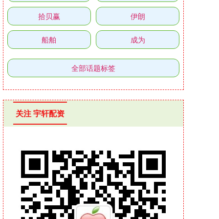
拾贝赢
伊朗
船舶
成为
全部话题标签
关注 宇轩配资