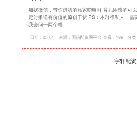
加我微信，带你进我的私家唠嗑群 育儿困惑的可以
定时推送有价值的原创干货 PS：本群很私人，需
我会问一两个粉....
日期：03-01
来源：国信配资网平台
查看：
199
分类
宇轩配资
深证成指
14311.01
39.68
1.02%
200.89