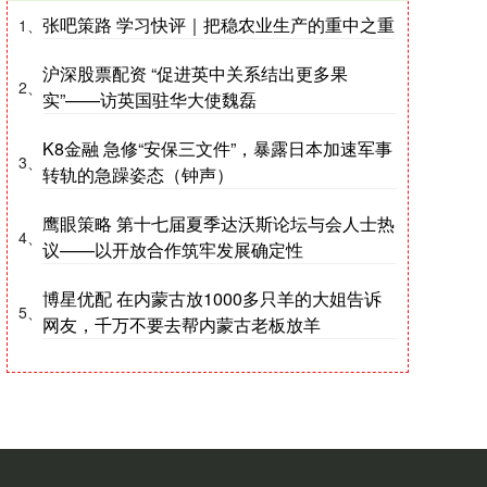
张吧策路 学习快评｜把稳农业生产的重中之重
1、
沪深股票配资 “促进英中关系结出更多果
2、
实”——访英国驻华大使魏磊
K8金融 急修“安保三文件”，暴露日本加速军事
3、
转轨的急躁姿态（钟声）
鹰眼策略 第十七届夏季达沃斯论坛与会人士热
4、
议——以开放合作筑牢发展确定性
博星优配 在内蒙古放1000多只羊的大姐告诉
5、
网友，千万不要去帮内蒙古老板放羊